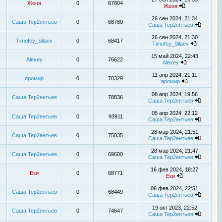
Женя
0
67804
Женя
26 сен 2024, 21:34
Саша Тер2ентьев
0
68780
Саша Тер2ентьев
26 сен 2024, 21:30
Timofey_Silaev
0
68417
Timofey_Silaev
15 май 2024, 22:43
Alexey
0
76622
Alexey
11 апр 2024, 21:11
яромир
0
70329
яромир
08 апр 2024, 19:56
Саша Тер2ентьев
0
78836
Саша Тер2ентьев
05 апр 2024, 22:12
Саша Тер2ентьев
0
93911
Саша Тер2ентьев
28 мар 2024, 21:51
Саша Тер2ентьев
0
75035
Саша Тер2ентьев
28 мар 2024, 21:47
Саша Тер2ентьев
0
69600
Саша Тер2ентьев
16 фев 2024, 18:27
Еки
0
68771
Еки
06 фев 2024, 22:51
Саша Тер2ентьев
0
68449
Саша Тер2ентьев
19 окт 2023, 22:52
Саша Тер2ентьев
0
74647
Саша Тер2ентьев