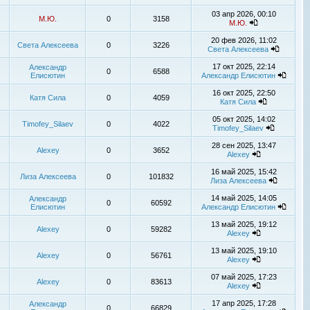
03 апр 2026, 00:10
М.Ю.
0
3158
М.Ю.
20 фев 2026, 11:02
Света Алексеева
0
3226
Света Алексеева
17 окт 2025, 22:14
Александр
0
6588
Елисютин
Александр Елисютин
16 окт 2025, 22:50
Катя Сила
0
4059
Катя Сила
05 окт 2025, 14:02
Timofey_Silaev
0
4022
Timofey_Silaev
28 сен 2025, 13:47
Alexey
0
3652
Alexey
16 май 2025, 15:42
Лиза Алексеева
0
101832
Лиза Алексеева
14 май 2025, 14:05
Александр
0
60592
Елисютин
Александр Елисютин
13 май 2025, 19:12
Alexey
0
59282
Alexey
13 май 2025, 19:10
Alexey
0
56761
Alexey
07 май 2025, 17:23
Alexey
0
83613
Alexey
17 апр 2025, 17:28
Александр
0
66829