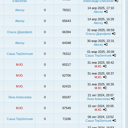
Елисютин
Александр Елисютин
14 апр 2025, 17:10
Alexey
0
78321
Alexey
14 апр 2025, 16:28
Alexey
0
65643
Alexey
31 мар 2025, 00:59
Ольга (Дорофея)
0
66394
Ольга (Дорофея)
30 мар 2025, 22:31
Alexey
0
64348
Alexey
01 мар 2025, 20:06
Саша Тер2ентьев
0
76312
Саша Тер2ентьев
31 янв 2025, 00:42
М.Ю.
0
60217
М.Ю.
31 янв 2025, 00:37
М.Ю.
0
62706
М.Ю.
31 янв 2025, 00:35
М.Ю.
0
62415
М.Ю.
21 окт 2024, 20:07
Лиза Алексеева
0
69187
Лиза Алексеева
15 окт 2024, 20:05
М.Ю.
0
97549
М.Ю.
06 окт 2024, 13:52
Саша Тер2ентьев
0
71186
Саша Тер2ентьев
27 сен 2024, 16:53