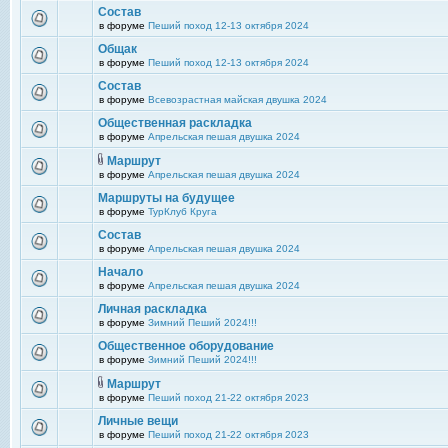
Состав
в форуме
Пеший поход 12-13 октября 2024
Общак
в форуме
Пеший поход 12-13 октября 2024
Состав
в форуме
Всевозрастная майская двушка 2024
Общественная раскладка
в форуме
Апрельская пешая двушка 2024
Маршрут
в форуме
Апрельская пешая двушка 2024
Маршруты на будущее
в форуме
ТурКлуб Круга
Состав
в форуме
Апрельская пешая двушка 2024
Начало
в форуме
Апрельская пешая двушка 2024
Личная раскладка
в форуме
Зимний Пеший 2024!!!
Общественное оборудование
в форуме
Зимний Пеший 2024!!!
Маршрут
в форуме
Пеший поход 21-22 октября 2023
Личные вещи
в форуме
Пеший поход 21-22 октября 2023