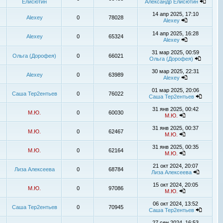
Елисютин
Александр Елисютин
14 апр 2025, 17:10
Alexey
0
78028
Alexey
14 апр 2025, 16:28
Alexey
0
65324
Alexey
31 мар 2025, 00:59
Ольга (Дорофея)
0
66021
Ольга (Дорофея)
30 мар 2025, 22:31
Alexey
0
63989
Alexey
01 мар 2025, 20:06
Саша Тер2ентьев
0
76022
Саша Тер2ентьев
31 янв 2025, 00:42
М.Ю.
0
60030
М.Ю.
31 янв 2025, 00:37
М.Ю.
0
62467
М.Ю.
31 янв 2025, 00:35
М.Ю.
0
62164
М.Ю.
21 окт 2024, 20:07
Лиза Алексеева
0
68784
Лиза Алексеева
15 окт 2024, 20:05
М.Ю.
0
97086
М.Ю.
06 окт 2024, 13:52
Саша Тер2ентьев
0
70945
Саша Тер2ентьев
27 сен 2024, 16:53