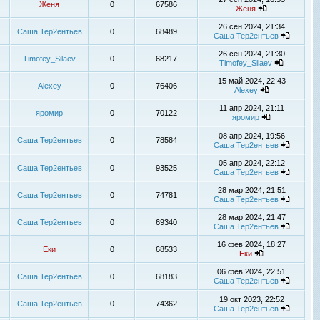
Женя
0
67586
Женя
26 сен 2024, 21:34
Саша Тер2ентьев
0
68489
Саша Тер2ентьев
26 сен 2024, 21:30
Timofey_Silaev
0
68217
Timofey_Silaev
15 май 2024, 22:43
Alexey
0
76406
Alexey
11 апр 2024, 21:11
яромир
0
70122
яромир
08 апр 2024, 19:56
Саша Тер2ентьев
0
78584
Саша Тер2ентьев
05 апр 2024, 22:12
Саша Тер2ентьев
0
93525
Саша Тер2ентьев
28 мар 2024, 21:51
Саша Тер2ентьев
0
74781
Саша Тер2ентьев
28 мар 2024, 21:47
Саша Тер2ентьев
0
69340
Саша Тер2ентьев
16 фев 2024, 18:27
Еки
0
68533
Еки
06 фев 2024, 22:51
Саша Тер2ентьев
0
68183
Саша Тер2ентьев
19 окт 2023, 22:52
Саша Тер2ентьев
0
74362
Саша Тер2ентьев