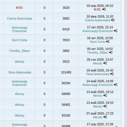
03 апр 2026, 00:10
М.Ю.
0
3020
М.Ю.
20 фев 2026, 11:02
Света Алексеева
0
3082
Света Алексеева
17 окт 2025, 22:14
Александр
0
6418
Елисютин
Александр Елисютин
16 окт 2025, 22:50
Катя Сила
0
3919
Катя Сила
05 окт 2025, 14:02
Timofey_Silaev
0
3892
Timofey_Silaev
28 сен 2025, 13:47
Alexey
0
3523
Alexey
16 май 2025, 15:42
Лиза Алексеева
0
101465
Лиза Алексеева
14 май 2025, 14:05
Александр
0
60284
Елисютин
Александр Елисютин
13 май 2025, 19:12
Alexey
0
58980
Alexey
13 май 2025, 19:10
Alexey
0
56481
Alexey
07 май 2025, 17:23
Alexey
0
83165
Alexey
17 апр 2025, 17:28
Александр
0
66488