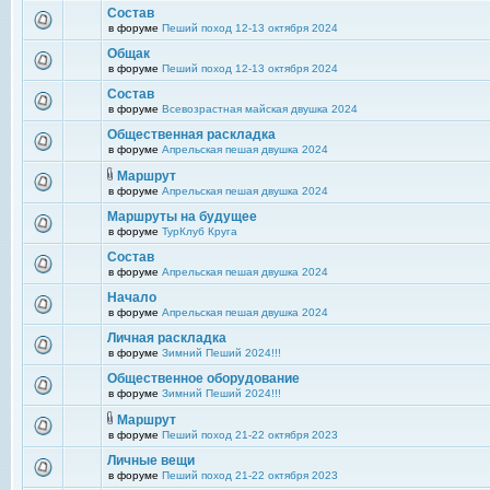
Состав
в форуме
Пеший поход 12-13 октября 2024
Общак
в форуме
Пеший поход 12-13 октября 2024
Состав
в форуме
Всевозрастная майская двушка 2024
Общественная раскладка
в форуме
Апрельская пешая двушка 2024
Маршрут
в форуме
Апрельская пешая двушка 2024
Маршруты на будущее
в форуме
ТурКлуб Круга
Состав
в форуме
Апрельская пешая двушка 2024
Начало
в форуме
Апрельская пешая двушка 2024
Личная раскладка
в форуме
Зимний Пеший 2024!!!
Общественное оборудование
в форуме
Зимний Пеший 2024!!!
Маршрут
в форуме
Пеший поход 21-22 октября 2023
Личные вещи
в форуме
Пеший поход 21-22 октября 2023