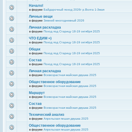
Начало!
в форуме
Байдарочный поход 2026г р.Волга 1-3мая
Личные вещи
в форуме
Зимний многодневный 2026
Личная раскладка
в форуме
Поход под Старицу 18-19 октября 2025
ЧТО ЕДИМ =)
в форуме
Поход под Старицу 18-19 октября 2025
Общак
в форуме
Поход под Старицу 18-19 октября 2025
Состав
в форуме
Поход под Старицу 18-19 октября 2025
Личная раскладка
в форуме
Всевозрастная майская двушка 2025
Общественное оборудование
в форуме
Всевозрастная майская двушка 2025
Маршрут
в форуме
Всевозрастная майская двушка 2025
Состав
в форуме
Всевозрастная майская двушка 2025
Технический анализ
в форуме
Апрельская пешая двушка 2025
Общественное оборудование
в форуме
Апрельская пешая двушка 2025