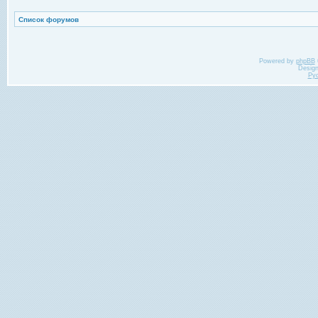
Список форумов
Powered by
phpBB
Desig
Ру