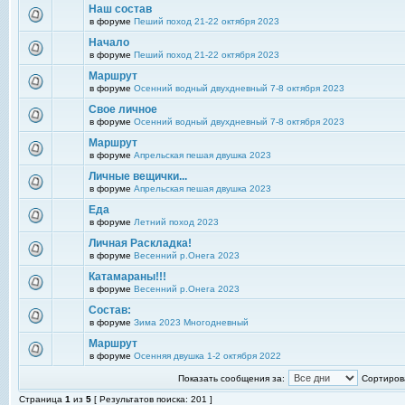
Наш состав
в форуме
Пеший поход 21-22 октября 2023
Начало
в форуме
Пеший поход 21-22 октября 2023
Маршрут
в форуме
Осенний водный двухдневный 7-8 октября 2023
Свое личное
в форуме
Осенний водный двухдневный 7-8 октября 2023
Маршрут
в форуме
Апрельская пешая двушка 2023
Личные вещички...
в форуме
Апрельская пешая двушка 2023
Еда
в форуме
Летний поход 2023
Личная Раскладка!
в форуме
Весенний р.Онега 2023
Катамараны!!!
в форуме
Весенний р.Онега 2023
Состав:
в форуме
Зима 2023 Многодневный
Маршрут
в форуме
Осенняя двушка 1-2 октября 2022
Показать сообщения за:
Сортирова
Страница
1
из
5
[ Результатов поиска: 201 ]