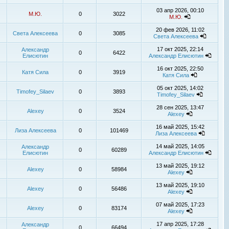
03 апр 2026, 00:10
М.Ю.
0
3022
М.Ю.
20 фев 2026, 11:02
Света Алексеева
0
3085
Света Алексеева
17 окт 2025, 22:14
Александр
0
6422
Елисютин
Александр Елисютин
16 окт 2025, 22:50
Катя Сила
0
3919
Катя Сила
05 окт 2025, 14:02
Timofey_Silaev
0
3893
Timofey_Silaev
28 сен 2025, 13:47
Alexey
0
3524
Alexey
16 май 2025, 15:42
Лиза Алексеева
0
101469
Лиза Алексеева
14 май 2025, 14:05
Александр
0
60289
Елисютин
Александр Елисютин
13 май 2025, 19:12
Alexey
0
58984
Alexey
13 май 2025, 19:10
Alexey
0
56486
Alexey
07 май 2025, 17:23
Alexey
0
83174
Alexey
17 апр 2025, 17:28
Александр
0
66494