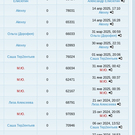
Елисютин
Александр Елисютин
14 апр 2025, 17:10
Alexey
0
78031
Alexey
14 апр 2025, 16:28
Alexey
0
65331
Alexey
31 мар 2025, 00:59
Ольга (Дорофея)
0
66033
Ольга (Дорофея)
30 мар 2025, 22:31
Alexey
0
63993
Alexey
01 мар 2025, 20:06
Саша Тер2ентьев
0
76024
Саша Тер2ентьев
31 янв 2025, 00:42
М.Ю.
0
60034
М.Ю.
31 янв 2025, 00:37
М.Ю.
0
62471
М.Ю.
31 янв 2025, 00:35
М.Ю.
0
62167
М.Ю.
21 окт 2024, 20:07
Лиза Алексеева
0
68791
Лиза Алексеева
15 окт 2024, 20:05
М.Ю.
0
97093
М.Ю.
06 окт 2024, 13:52
Саша Тер2ентьев
0
70946
Саша Тер2ентьев
27 сен 2024, 16:53