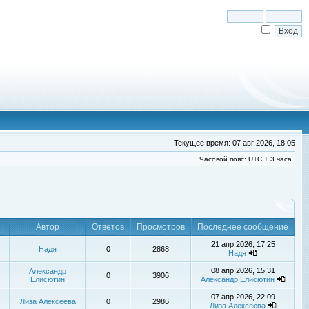
Текущее время: 07 авг 2026, 18:05
Часовой пояс: UTC + 3 часа
Автор
Ответов
Просмотров
Последнее сообщение
21 апр 2026, 17:25
Надя
0
2868
Надя
08 апр 2026, 15:31
Александр
0
3906
Елисютин
Александр Елисютин
07 апр 2026, 22:09
Лиза Алексеева
0
2986
Лиза Алексеева