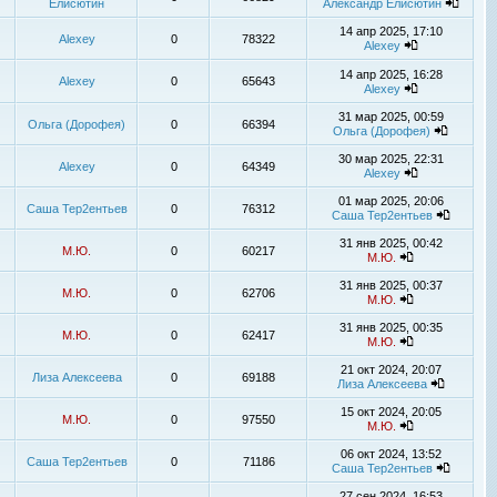
Елисютин
Александр Елисютин
14 апр 2025, 17:10
Alexey
0
78322
Alexey
14 апр 2025, 16:28
Alexey
0
65643
Alexey
31 мар 2025, 00:59
Ольга (Дорофея)
0
66394
Ольга (Дорофея)
30 мар 2025, 22:31
Alexey
0
64349
Alexey
01 мар 2025, 20:06
Саша Тер2ентьев
0
76312
Саша Тер2ентьев
31 янв 2025, 00:42
М.Ю.
0
60217
М.Ю.
31 янв 2025, 00:37
М.Ю.
0
62706
М.Ю.
31 янв 2025, 00:35
М.Ю.
0
62417
М.Ю.
21 окт 2024, 20:07
Лиза Алексеева
0
69188
Лиза Алексеева
15 окт 2024, 20:05
М.Ю.
0
97550
М.Ю.
06 окт 2024, 13:52
Саша Тер2ентьев
0
71186
Саша Тер2ентьев
27 сен 2024, 16:53