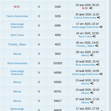
03 апр 2026, 00:10
М.Ю.
0
3160
М.Ю.
20 фев 2026, 11:02
Света Алексеева
0
3226
Света Алексеева
17 окт 2025, 22:14
Александр
0
6589
Елисютин
Александр Елисютин
16 окт 2025, 22:50
Катя Сила
0
4059
Катя Сила
05 окт 2025, 14:02
Timofey_Silaev
0
4022
Timofey_Silaev
28 сен 2025, 13:47
Alexey
0
3653
Alexey
16 май 2025, 15:42
Лиза Алексеева
0
101832
Лиза Алексеева
14 май 2025, 14:05
Александр
0
60595
Елисютин
Александр Елисютин
13 май 2025, 19:12
Alexey
0
59282
Alexey
13 май 2025, 19:10
Alexey
0
56761
Alexey
07 май 2025, 17:23
Alexey
0
83617
Alexey
17 апр 2025, 17:28
Александр
0
66829