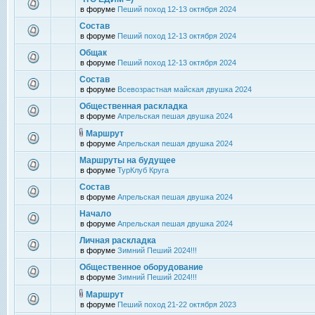
в форуме
Пеший поход 12-13 октября 2024
Состав
в форуме
Пеший поход 12-13 октября 2024
Общак
в форуме
Пеший поход 12-13 октября 2024
Состав
в форуме
Всевозрастная майская двушка 2024
Общественная раскладка
в форуме
Апрельская пешая двушка 2024
Маршрут
в форуме
Апрельская пешая двушка 2024
Маршруты на будущее
в форуме
ТурКлуб Круга
Состав
в форуме
Апрельская пешая двушка 2024
Начало
в форуме
Апрельская пешая двушка 2024
Личная раскладка
в форуме
Зимний Пеший 2024!!!
Общественное оборудование
в форуме
Зимний Пеший 2024!!!
Маршрут
в форуме
Пеший поход 21-22 октября 2023