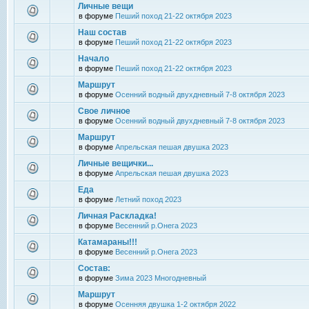
Личные вещи
в форуме
Пеший поход 21-22 октября 2023
Наш состав
в форуме
Пеший поход 21-22 октября 2023
Начало
в форуме
Пеший поход 21-22 октября 2023
Маршрут
в форуме
Осенний водный двухдневный 7-8 октября 2023
Свое личное
в форуме
Осенний водный двухдневный 7-8 октября 2023
Маршрут
в форуме
Апрельская пешая двушка 2023
Личные вещички...
в форуме
Апрельская пешая двушка 2023
Еда
в форуме
Летний поход 2023
Личная Раскладка!
в форуме
Весенний р.Онега 2023
Катамараны!!!
в форуме
Весенний р.Онега 2023
Состав:
в форуме
Зима 2023 Многодневный
Маршрут
в форуме
Осенняя двушка 1-2 октября 2022