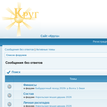
Сайт «Круга»
Регистраци
Сообщения без ответов
|
Активные темы
Список форумов
Сообщения без ответов
Поиск
Темы
Финансы
в форуме
Байдарочный поход 2026г р.Волга 1-3мая
Состав
в форуме
Апрельская пешая двушка 2026
Личная раскладка
в форуме
Апрельская пешая двушка 2026