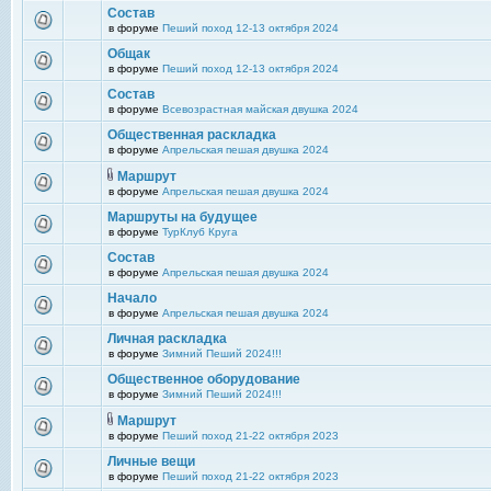
Состав
в форуме
Пеший поход 12-13 октября 2024
Общак
в форуме
Пеший поход 12-13 октября 2024
Состав
в форуме
Всевозрастная майская двушка 2024
Общественная раскладка
в форуме
Апрельская пешая двушка 2024
Маршрут
в форуме
Апрельская пешая двушка 2024
Маршруты на будущее
в форуме
ТурКлуб Круга
Состав
в форуме
Апрельская пешая двушка 2024
Начало
в форуме
Апрельская пешая двушка 2024
Личная раскладка
в форуме
Зимний Пеший 2024!!!
Общественное оборудование
в форуме
Зимний Пеший 2024!!!
Маршрут
в форуме
Пеший поход 21-22 октября 2023
Личные вещи
в форуме
Пеший поход 21-22 октября 2023