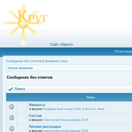
Сайт «Круга»
Регистраци
Сообщения без ответов
|
Активные темы
Список форумов
Сообщения без ответов
Поиск
Темы
Финансы
в форуме
Байдарочный поход 2026г р.Волга 1-3мая
Состав
в форуме
Апрельская пешая двушка 2026
Личная раскладка
в форуме
Апрельская пешая двушка 2026