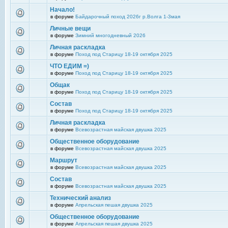
Начало!
в форуме
Байдарочный поход 2026г р.Волга 1-3мая
Личные вещи
в форуме
Зимний многодневный 2026
Личная раскладка
в форуме
Поход под Старицу 18-19 октября 2025
ЧТО ЕДИМ =)
в форуме
Поход под Старицу 18-19 октября 2025
Общак
в форуме
Поход под Старицу 18-19 октября 2025
Состав
в форуме
Поход под Старицу 18-19 октября 2025
Личная раскладка
в форуме
Всевозрастная майская двушка 2025
Общественное оборудование
в форуме
Всевозрастная майская двушка 2025
Маршрут
в форуме
Всевозрастная майская двушка 2025
Состав
в форуме
Всевозрастная майская двушка 2025
Технический анализ
в форуме
Апрельская пешая двушка 2025
Общественное оборудование
в форуме
Апрельская пешая двушка 2025