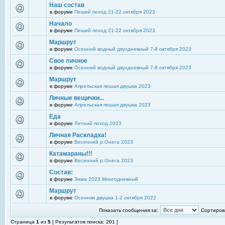
Наш состав
в форуме
Пеший поход 21-22 октября 2023
Начало
в форуме
Пеший поход 21-22 октября 2023
Маршрут
в форуме
Осенний водный двухдневный 7-8 октября 2023
Свое личное
в форуме
Осенний водный двухдневный 7-8 октября 2023
Маршрут
в форуме
Апрельская пешая двушка 2023
Личные вещички...
в форуме
Апрельская пешая двушка 2023
Еда
в форуме
Летний поход 2023
Личная Раскладка!
в форуме
Весенний р.Онега 2023
Катамараны!!!
в форуме
Весенний р.Онега 2023
Состав:
в форуме
Зима 2023 Многодневный
Маршрут
в форуме
Осенняя двушка 1-2 октября 2022
Показать сообщения за:
Сортирова
Страница
1
из
5
[ Результатов поиска: 201 ]