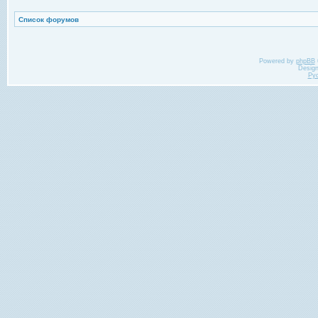
Список форумов
Powered by
phpBB
Desig
Ру