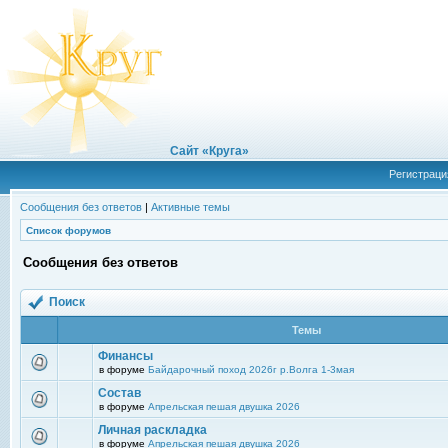
Сайт «Круга»
Регистраци
Сообщения без ответов
|
Активные темы
Список форумов
Сообщения без ответов
Поиск
Темы
Финансы
в форуме
Байдарочный поход 2026г р.Волга 1-3мая
Состав
в форуме
Апрельская пешая двушка 2026
Личная раскладка
в форуме
Апрельская пешая двушка 2026