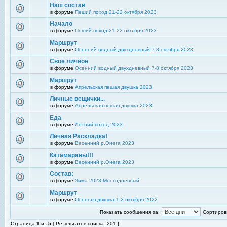
Наш состав
в форуме
Пеший поход 21-22 октября 2023
Начало
в форуме
Пеший поход 21-22 октября 2023
Маршрут
в форуме
Осенний водный двухдневный 7-8 октября 2023
Свое личное
в форуме
Осенний водный двухдневный 7-8 октября 2023
Маршрут
в форуме
Апрельская пешая двушка 2023
Личные вещички...
в форуме
Апрельская пешая двушка 2023
Еда
в форуме
Летний поход 2023
Личная Раскладка!
в форуме
Весенний р.Онега 2023
Катамараны!!!
в форуме
Весенний р.Онега 2023
Состав:
в форуме
Зима 2023 Многодневный
Маршрут
в форуме
Осенняя двушка 1-2 октября 2022
Показать сообщения за:
Сортирова
Страница
1
из
5
[ Результатов поиска: 201 ]