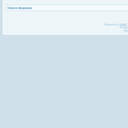
Список форумов
Powered by
phpBB
Desig
Ру