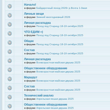
Начало!
в форуме
Байдарочный поход 2026г р.Волга 1-3мая
Личные вещи
в форуме
Зимний многодневный 2026
Личная раскладка
в форуме
Поход под Старицу 18-19 октября 2025
ЧТО ЕДИМ =)
в форуме
Поход под Старицу 18-19 октября 2025
Общак
в форуме
Поход под Старицу 18-19 октября 2025
Состав
в форуме
Поход под Старицу 18-19 октября 2025
Личная раскладка
в форуме
Всевозрастная майская двушка 2025
Общественное оборудование
в форуме
Всевозрастная майская двушка 2025
Маршрут
в форуме
Всевозрастная майская двушка 2025
Состав
в форуме
Всевозрастная майская двушка 2025
Технический анализ
в форуме
Апрельская пешая двушка 2025
Общественное оборудование
в форуме
Апрельская пешая двушка 2025