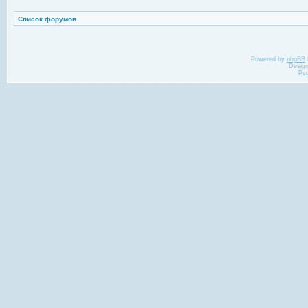
Список форумов
Powered by
phpBB
Desig
Ру