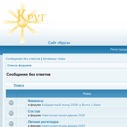
Сайт «Круга»
Регистраци
Сообщения без ответов
|
Активные темы
Список форумов
Сообщения без ответов
Поиск
Темы
Финансы
в форуме
Байдарочный поход 2026г р.Волга 1-3мая
Состав
в форуме
Апрельская пешая двушка 2026
Личная раскладка
в форуме
Апрельская пешая двушка 2026