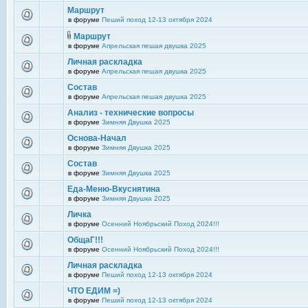
Маршрут
в форуме
Пеший поход 12-13 октября 2024
Маршрут
в форуме
Апрельская пешая двушка 2025
Личная раскладка
в форуме
Апрельская пешая двушка 2025
Состав
в форуме
Апрельская пешая двушка 2025
Анализ - технические вопросы
в форуме
Зимняя Двушка 2025
Основа-Начал
в форуме
Зимняя Двушка 2025
Состав
в форуме
Зимняя Двушка 2025
Еда-Меню-Вкуснятина
в форуме
Зимняя Двушка 2025
Личка
в форуме
Осенний Ноябрьский Поход 2024!!!
ОбщаГ!!!
в форуме
Осенний Ноябрьский Поход 2024!!!
Личная раскладка
в форуме
Пеший поход 12-13 октября 2024
ЧТО ЕДИМ =)
в форуме
Пеший поход 12-13 октября 2024