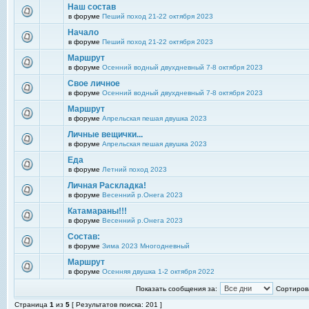
Наш состав
в форуме
Пеший поход 21-22 октября 2023
Начало
в форуме
Пеший поход 21-22 октября 2023
Маршрут
в форуме
Осенний водный двухдневный 7-8 октября 2023
Свое личное
в форуме
Осенний водный двухдневный 7-8 октября 2023
Маршрут
в форуме
Апрельская пешая двушка 2023
Личные вещички...
в форуме
Апрельская пешая двушка 2023
Еда
в форуме
Летний поход 2023
Личная Раскладка!
в форуме
Весенний р.Онега 2023
Катамараны!!!
в форуме
Весенний р.Онега 2023
Состав:
в форуме
Зима 2023 Многодневный
Маршрут
в форуме
Осенняя двушка 1-2 октября 2022
Показать сообщения за:
Сортирова
Страница
1
из
5
[ Результатов поиска: 201 ]