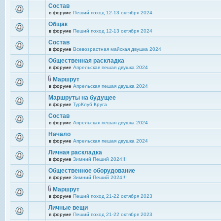
Состав
в форуме
Пеший поход 12-13 октября 2024
Общак
в форуме
Пеший поход 12-13 октября 2024
Состав
в форуме
Всевозрастная майская двушка 2024
Общественная раскладка
в форуме
Апрельская пешая двушка 2024
Маршрут
в форуме
Апрельская пешая двушка 2024
Маршруты на будущее
в форуме
ТурКлуб Круга
Состав
в форуме
Апрельская пешая двушка 2024
Начало
в форуме
Апрельская пешая двушка 2024
Личная раскладка
в форуме
Зимний Пеший 2024!!!
Общественное оборудование
в форуме
Зимний Пеший 2024!!!
Маршрут
в форуме
Пеший поход 21-22 октября 2023
Личные вещи
в форуме
Пеший поход 21-22 октября 2023