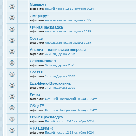
Маршрут
в форуме
Пеший поход 12-13 октября 2024
Маршрут
в форуме
Апрельская пешая двушка 2025
Личная раскладка
в форуме
Апрельская пешая двушка 2025
Состав
в форуме
Апрельская пешая двушка 2025
Анализ - технические вопросы
в форуме
Зимняя Двушка 2025
Основа-Начал
в форуме
Зимняя Двушка 2025
Состав
в форуме
Зимняя Двушка 2025
Еда-Меню-Вкуснятина
в форуме
Зимняя Двушка 2025
Личка
в форуме
Осенний Ноябрьский Поход 2024!!!
ОбщаГ!!!
в форуме
Осенний Ноябрьский Поход 2024!!!
Личная раскладка
в форуме
Пеший поход 12-13 октября 2024
ЧТО ЕДИМ =)
в форуме
Пеший поход 12-13 октября 2024