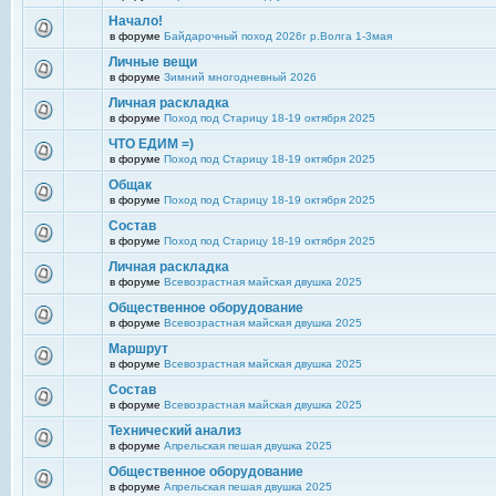
Начало!
в форуме
Байдарочный поход 2026г р.Волга 1-3мая
Личные вещи
в форуме
Зимний многодневный 2026
Личная раскладка
в форуме
Поход под Старицу 18-19 октября 2025
ЧТО ЕДИМ =)
в форуме
Поход под Старицу 18-19 октября 2025
Общак
в форуме
Поход под Старицу 18-19 октября 2025
Состав
в форуме
Поход под Старицу 18-19 октября 2025
Личная раскладка
в форуме
Всевозрастная майская двушка 2025
Общественное оборудование
в форуме
Всевозрастная майская двушка 2025
Маршрут
в форуме
Всевозрастная майская двушка 2025
Состав
в форуме
Всевозрастная майская двушка 2025
Технический анализ
в форуме
Апрельская пешая двушка 2025
Общественное оборудование
в форуме
Апрельская пешая двушка 2025