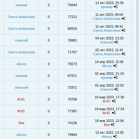
13 окт 2023, 15:30
яромир
0
75044
яромир
11 окт 2023, 09:04
Света Алексеева
0
77212
Света Алексеева
11 окт 2023, 08:41
Света Алексеева
0
80918
Света Алексеева
04 окт 2023, 13:33
Алексей
0
78981
Алексей
02 окт 2023, 11:42
Света Алексеева
0
71757
Света Алексеева
14 апр 2023, 11:06
Alexey
0
75573
Alexey
02 апр 2023, 21:19
яромир
0
87971
яромир
01 апр 2023, 15:52
Алексей
0
72871
Алексей
19 мар 2023, 17:35
М.Ю.
0
78708
М.Ю.
19 мар 2023, 17:34
М.Ю.
0
77387
М.Ю.
19 янв 2023, 12:06
Еки
0
74136
Еки
13 окт 2022, 14:28
Alexey
0
79984
Alexey