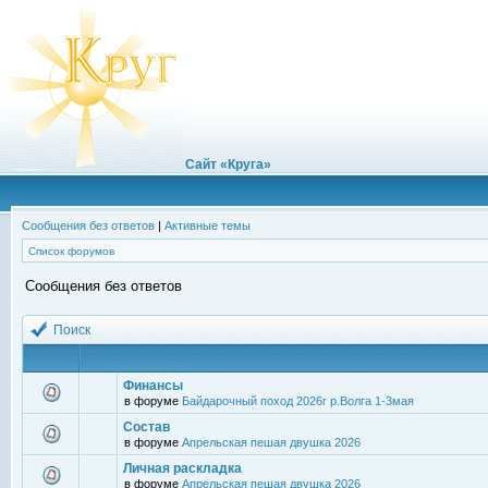
Сайт «Круга»
Сообщения без ответов
|
Активные темы
Список форумов
Сообщения без ответов
Поиск
Финансы
в форуме
Байдарочный поход 2026г р.Волга 1-3мая
Состав
в форуме
Апрельская пешая двушка 2026
Личная раскладка
в форуме
Апрельская пешая двушка 2026