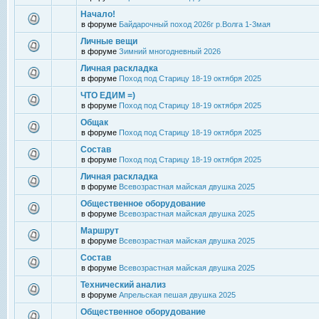
Начало!
в форуме
Байдарочный поход 2026г р.Волга 1-3мая
Личные вещи
в форуме
Зимний многодневный 2026
Личная раскладка
в форуме
Поход под Старицу 18-19 октября 2025
ЧТО ЕДИМ =)
в форуме
Поход под Старицу 18-19 октября 2025
Общак
в форуме
Поход под Старицу 18-19 октября 2025
Состав
в форуме
Поход под Старицу 18-19 октября 2025
Личная раскладка
в форуме
Всевозрастная майская двушка 2025
Общественное оборудование
в форуме
Всевозрастная майская двушка 2025
Маршрут
в форуме
Всевозрастная майская двушка 2025
Состав
в форуме
Всевозрастная майская двушка 2025
Технический анализ
в форуме
Апрельская пешая двушка 2025
Общественное оборудование