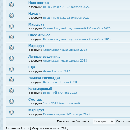
Наш состав
в форуме
Пеший поход 21-22 октября 2023
Начало
в форуме
Пеший поход 21-22 октября 2023
Маршрут
в форуме
Осенний водный двухдневный 7-8 октября 2023
Свое личное
в форуме
Осенний водный двухдневный 7-8 октября 2023
Маршрут
в форуме
Апрельская пешая двушка 2023
Личные вещички...
в форуме
Апрельская пешая двушка 2023
Еда
в форуме
Летний поход 2023
Личная Раскладка!
в форуме
Весенний р.Онега 2023
Катамараны!!!
в форуме
Весенний р.Онега 2023
Состав:
в форуме
Зима 2023 Многодневный
Маршрут
в форуме
Осенняя двушка 1-2 октября 2022
Показать сообщения за:
Сортирова
Страница
1
из
5
[ Результатов поиска: 201 ]