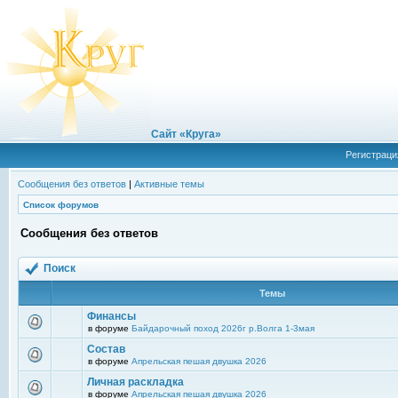
Сайт «Круга»
Регистраци
Сообщения без ответов
|
Активные темы
Список форумов
Сообщения без ответов
Поиск
Темы
Финансы
в форуме
Байдарочный поход 2026г р.Волга 1-3мая
Состав
в форуме
Апрельская пешая двушка 2026
Личная раскладка
в форуме
Апрельская пешая двушка 2026