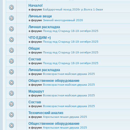
Начало!
в форуме
Байдарочный поход 2026г р.Волга 1-3мая
Личные вещи
в форуме
Зимний многодневный 2026
Личная раскладка
в форуме
Поход под Старицу 18-19 октября 2025
ЧТО ЕДИМ =)
в форуме
Поход под Старицу 18-19 октября 2025
Общак
в форуме
Поход под Старицу 18-19 октября 2025
Состав
в форуме
Поход под Старицу 18-19 октября 2025
Личная раскладка
в форуме
Всевозрастная майская двушка 2025
Общественное оборудование
в форуме
Всевозрастная майская двушка 2025
Маршрут
в форуме
Всевозрастная майская двушка 2025
Состав
в форуме
Всевозрастная майская двушка 2025
Технический анализ
в форуме
Апрельская пешая двушка 2025
Общественное оборудование
в форуме
Апрельская пешая двушка 2025