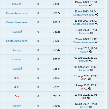
13 окт 2023, 15:30
яромир
0
74993
яромир
11 окт 2023, 09:04
Света Алексеева
0
77172
Света Алексеева
11 окт 2023, 08:41
Света Алексеева
0
80817
Света Алексеева
04 окт 2023, 13:33
Алексей
0
78926
Алексей
02 окт 2023, 11:42
Света Алексеева
0
71705
Света Алексеева
14 апр 2023, 11:06
Alexey
0
75542
Alexey
02 апр 2023, 21:19
яромир
0
87728
яромир
01 апр 2023, 15:52
Алексей
0
72834
Алексей
19 мар 2023, 17:35
М.Ю.
0
78663
М.Ю.
19 мар 2023, 17:34
М.Ю.
0
77323
М.Ю.
19 янв 2023, 12:06
Еки
0
74110
Еки
13 окт 2022, 14:28
Alexey
0
79947
Alexey