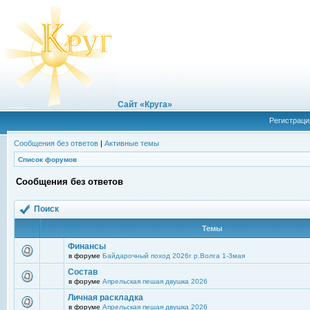
Сайт «Круга»
Регистраци
Сообщения без ответов
|
Активные темы
Список форумов
Сообщения без ответов
Поиск
Темы
Финансы
в форуме
Байдарочный поход 2026г р.Волга 1-3мая
Состав
в форуме
Апрельская пешая двушка 2026
Личная раскладка
в форуме
Апрельская пешая двушка 2026