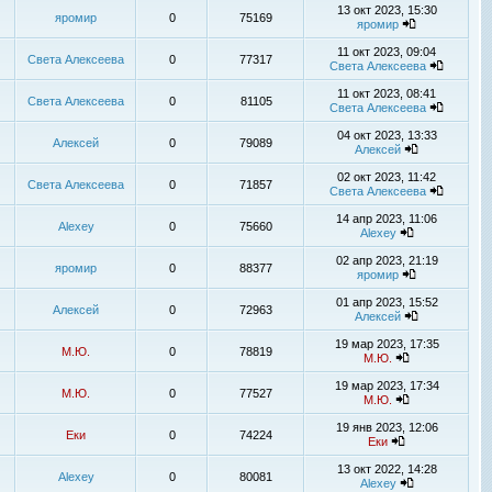
13 окт 2023, 15:30
яромир
0
75169
яромир
11 окт 2023, 09:04
Света Алексеева
0
77317
Света Алексеева
11 окт 2023, 08:41
Света Алексеева
0
81105
Света Алексеева
04 окт 2023, 13:33
Алексей
0
79089
Алексей
02 окт 2023, 11:42
Света Алексеева
0
71857
Света Алексеева
14 апр 2023, 11:06
Alexey
0
75660
Alexey
02 апр 2023, 21:19
яромир
0
88377
яромир
01 апр 2023, 15:52
Алексей
0
72963
Алексей
19 мар 2023, 17:35
М.Ю.
0
78819
М.Ю.
19 мар 2023, 17:34
М.Ю.
0
77527
М.Ю.
19 янв 2023, 12:06
Еки
0
74224
Еки
13 окт 2022, 14:28
Alexey
0
80081
Alexey