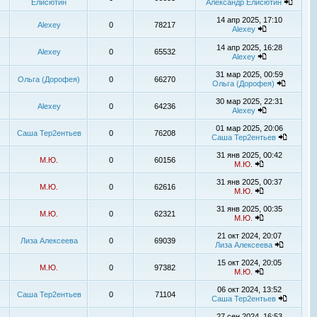
Елисютин
Александр Елисютин
14 апр 2025, 17:10
Alexey
0
78217
Alexey
14 апр 2025, 16:28
Alexey
0
65532
Alexey
31 мар 2025, 00:59
Ольга (Дорофея)
0
66270
Ольга (Дорофея)
30 мар 2025, 22:31
Alexey
0
64236
Alexey
01 мар 2025, 20:06
Саша Тер2ентьев
0
76208
Саша Тер2ентьев
31 янв 2025, 00:42
М.Ю.
0
60156
М.Ю.
31 янв 2025, 00:37
М.Ю.
0
62616
М.Ю.
31 янв 2025, 00:35
М.Ю.
0
62321
М.Ю.
21 окт 2024, 20:07
Лиза Алексеева
0
69039
Лиза Алексеева
15 окт 2024, 20:05
М.Ю.
0
97382
М.Ю.
06 окт 2024, 13:52
Саша Тер2ентьев
0
71104
Саша Тер2ентьев
27 сен 2024, 16:53