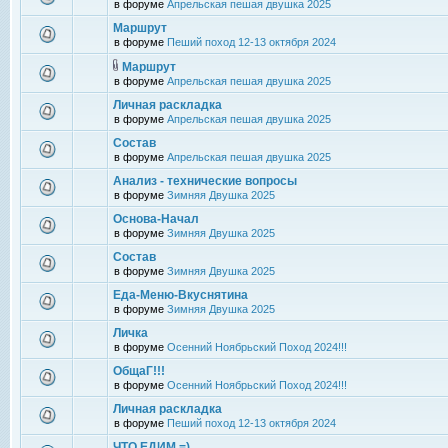
в форуме
Апрельская пешая двушка 2025
Маршрут
в форуме
Пеший поход 12-13 октября 2024
Маршрут
в форуме
Апрельская пешая двушка 2025
Личная раскладка
в форуме
Апрельская пешая двушка 2025
Состав
в форуме
Апрельская пешая двушка 2025
Анализ - технические вопросы
в форуме
Зимняя Двушка 2025
Основа-Начал
в форуме
Зимняя Двушка 2025
Состав
в форуме
Зимняя Двушка 2025
Еда-Меню-Вкуснятина
в форуме
Зимняя Двушка 2025
Личка
в форуме
Осенний Ноябрьский Поход 2024!!!
ОбщаГ!!!
в форуме
Осенний Ноябрьский Поход 2024!!!
Личная раскладка
в форуме
Пеший поход 12-13 октября 2024
ЧТО ЕДИМ =)