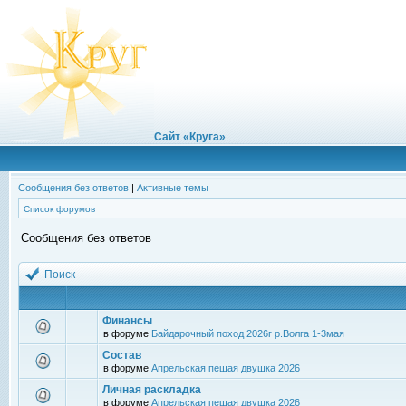
Сайт «Круга»
Сообщения без ответов
|
Активные темы
Список форумов
Сообщения без ответов
Поиск
Финансы
в форуме
Байдарочный поход 2026г р.Волга 1-3мая
Состав
в форуме
Апрельская пешая двушка 2026
Личная раскладка
в форуме
Апрельская пешая двушка 2026