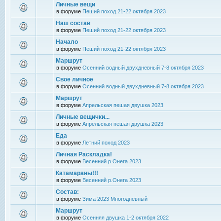
Личные вещи
в форуме
Пеший поход 21-22 октября 2023
Наш состав
в форуме
Пеший поход 21-22 октября 2023
Начало
в форуме
Пеший поход 21-22 октября 2023
Маршрут
в форуме
Осенний водный двухдневный 7-8 октября 2023
Свое личное
в форуме
Осенний водный двухдневный 7-8 октября 2023
Маршрут
в форуме
Апрельская пешая двушка 2023
Личные вещички...
в форуме
Апрельская пешая двушка 2023
Еда
в форуме
Летний поход 2023
Личная Раскладка!
в форуме
Весенний р.Онега 2023
Катамараны!!!
в форуме
Весенний р.Онега 2023
Состав:
в форуме
Зима 2023 Многодневный
Маршрут
в форуме
Осенняя двушка 1-2 октября 2022