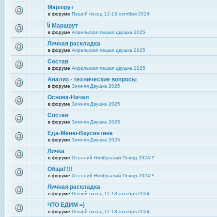
Маршрут
в форуме
Пеший поход 12-13 октября 2024
Маршрут
в форуме
Апрельская пешая двушка 2025
Личная раскладка
в форуме
Апрельская пешая двушка 2025
Состав
в форуме
Апрельская пешая двушка 2025
Анализ - технические вопросы
в форуме
Зимняя Двушка 2025
Основа-Начал
в форуме
Зимняя Двушка 2025
Состав
в форуме
Зимняя Двушка 2025
Еда-Меню-Вкуснятина
в форуме
Зимняя Двушка 2025
Личка
в форуме
Осенний Ноябрьский Поход 2024!!!
ОбщаГ!!!
в форуме
Осенний Ноябрьский Поход 2024!!!
Личная раскладка
в форуме
Пеший поход 12-13 октября 2024
ЧТО ЕДИМ =)
в форуме
Пеший поход 12-13 октября 2024