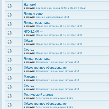
Начало!
в форуме
Байдарочный поход 2026г р.Волга 1-3мая
Личные вещи
в форуме
Зимний многодневный 2026
Личная раскладка
в форуме
Поход под Старицу 18-19 октября 2025
ЧТО ЕДИМ =)
в форуме
Поход под Старицу 18-19 октября 2025
Общак
в форуме
Поход под Старицу 18-19 октября 2025
Состав
в форуме
Поход под Старицу 18-19 октября 2025
Личная раскладка
в форуме
Всевозрастная майская двушка 2025
Общественное оборудование
в форуме
Всевозрастная майская двушка 2025
Маршрут
в форуме
Всевозрастная майская двушка 2025
Состав
в форуме
Всевозрастная майская двушка 2025
Технический анализ
в форуме
Апрельская пешая двушка 2025
Общественное оборудование
в форуме
Апрельская пешая двушка 2025