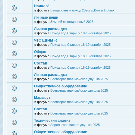
Начало!
в форуме
Байдарочный поход 2026г р.Волга 1-3мая
Личные вещи
в форуме
Зимний многодневный 2026
Личная раскладка
в форуме
Поход под Старицу 18-19 октября 2025
ЧТО ЕДИМ =)
в форуме
Поход под Старицу 18-19 октября 2025
Общак
в форуме
Поход под Старицу 18-19 октября 2025
Состав
в форуме
Поход под Старицу 18-19 октября 2025
Личная раскладка
в форуме
Всевозрастная майская двушка 2025
Общественное оборудование
в форуме
Всевозрастная майская двушка 2025
Маршрут
в форуме
Всевозрастная майская двушка 2025
Состав
в форуме
Всевозрастная майская двушка 2025
Технический анализ
в форуме
Апрельская пешая двушка 2025
Общественное оборудование