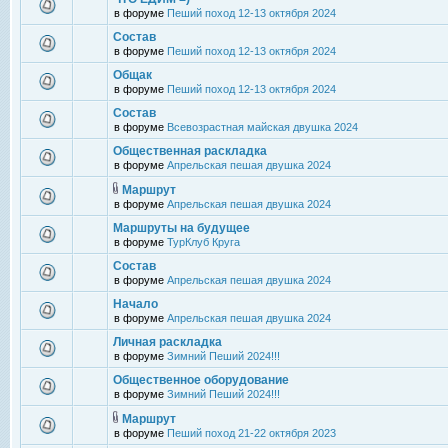
в форуме
Пеший поход 12-13 октября 2024
Состав
в форуме
Пеший поход 12-13 октября 2024
Общак
в форуме
Пеший поход 12-13 октября 2024
Состав
в форуме
Всевозрастная майская двушка 2024
Общественная раскладка
в форуме
Апрельская пешая двушка 2024
Маршрут
в форуме
Апрельская пешая двушка 2024
Маршруты на будущее
в форуме
ТурКлуб Круга
Состав
в форуме
Апрельская пешая двушка 2024
Начало
в форуме
Апрельская пешая двушка 2024
Личная раскладка
в форуме
Зимний Пеший 2024!!!
Общественное оборудование
в форуме
Зимний Пеший 2024!!!
Маршрут
в форуме
Пеший поход 21-22 октября 2023