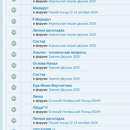
в форуме
Апрельская пешая двушка 2025
Маршрут
в форуме
Пеший поход 12-13 октября 2024
Маршрут
в форуме
Апрельская пешая двушка 2025
Личная раскладка
в форуме
Апрельская пешая двушка 2025
Состав
в форуме
Апрельская пешая двушка 2025
Анализ - технические вопросы
в форуме
Зимняя Двушка 2025
Основа-Начал
в форуме
Зимняя Двушка 2025
Состав
в форуме
Зимняя Двушка 2025
Еда-Меню-Вкуснятина
в форуме
Зимняя Двушка 2025
Личка
в форуме
Осенний Ноябрьский Поход 2024!!!
ОбщаГ!!!
в форуме
Осенний Ноябрьский Поход 2024!!!
Личная раскладка
в форуме
Пеший поход 12-13 октября 2024
ЧТО ЕДИМ =)