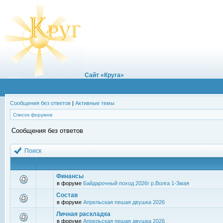
Сайт «Круга»
Сообщения без ответов
|
Активные темы
Список форумов
Сообщения без ответов
Поиск
Финансы
в форуме
Байдарочный поход 2026г р.Волга 1-3мая
Состав
в форуме
Апрельская пешая двушка 2026
Личная раскладка
в форуме
Апрельская пешая двушка 2026