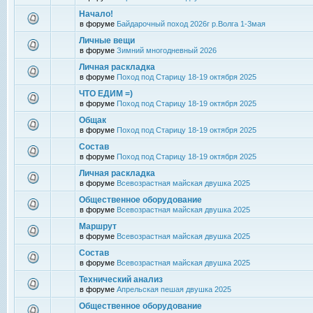
Начало!
в форуме
Байдарочный поход 2026г р.Волга 1-3мая
Личные вещи
в форуме
Зимний многодневный 2026
Личная раскладка
в форуме
Поход под Старицу 18-19 октября 2025
ЧТО ЕДИМ =)
в форуме
Поход под Старицу 18-19 октября 2025
Общак
в форуме
Поход под Старицу 18-19 октября 2025
Состав
в форуме
Поход под Старицу 18-19 октября 2025
Личная раскладка
в форуме
Всевозрастная майская двушка 2025
Общественное оборудование
в форуме
Всевозрастная майская двушка 2025
Маршрут
в форуме
Всевозрастная майская двушка 2025
Состав
в форуме
Всевозрастная майская двушка 2025
Технический анализ
в форуме
Апрельская пешая двушка 2025
Общественное оборудование