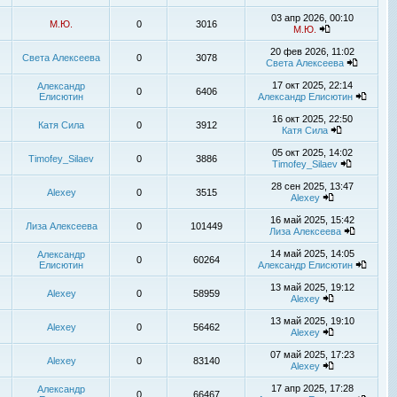
03 апр 2026, 00:10
М.Ю.
0
3016
М.Ю.
20 фев 2026, 11:02
Света Алексеева
0
3078
Света Алексеева
17 окт 2025, 22:14
Александр
0
6406
Елисютин
Александр Елисютин
16 окт 2025, 22:50
Катя Сила
0
3912
Катя Сила
05 окт 2025, 14:02
Timofey_Silaev
0
3886
Timofey_Silaev
28 сен 2025, 13:47
Alexey
0
3515
Alexey
16 май 2025, 15:42
Лиза Алексеева
0
101449
Лиза Алексеева
14 май 2025, 14:05
Александр
0
60264
Елисютин
Александр Елисютин
13 май 2025, 19:12
Alexey
0
58959
Alexey
13 май 2025, 19:10
Alexey
0
56462
Alexey
07 май 2025, 17:23
Alexey
0
83140
Alexey
17 апр 2025, 17:28
Александр
0
66467