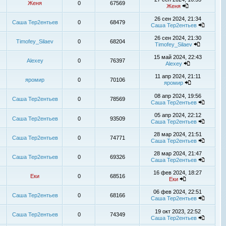
Женя
0
67569
Женя
26 сен 2024, 21:34
Саша Тер2ентьев
0
68479
Саша Тер2ентьев
26 сен 2024, 21:30
Timofey_Silaev
0
68204
Timofey_Silaev
15 май 2024, 22:43
Alexey
0
76397
Alexey
11 апр 2024, 21:11
яромир
0
70106
яромир
08 апр 2024, 19:56
Саша Тер2ентьев
0
78569
Саша Тер2ентьев
05 апр 2024, 22:12
Саша Тер2ентьев
0
93509
Саша Тер2ентьев
28 мар 2024, 21:51
Саша Тер2ентьев
0
74771
Саша Тер2ентьев
28 мар 2024, 21:47
Саша Тер2ентьев
0
69326
Саша Тер2ентьев
16 фев 2024, 18:27
Еки
0
68516
Еки
06 фев 2024, 22:51
Саша Тер2ентьев
0
68166
Саша Тер2ентьев
19 окт 2023, 22:52
Саша Тер2ентьев
0
74349
Саша Тер2ентьев