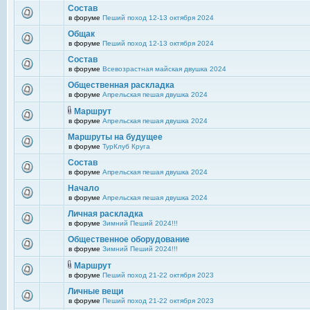
Состав
в форуме
Пеший поход 12-13 октября 2024
Общак
в форуме
Пеший поход 12-13 октября 2024
Состав
в форуме
Всевозрастная майская двушка 2024
Общественная раскладка
в форуме
Апрельская пешая двушка 2024
Маршрут
в форуме
Апрельская пешая двушка 2024
Маршруты на будущее
в форуме
ТурКлуб Круга
Состав
в форуме
Апрельская пешая двушка 2024
Начало
в форуме
Апрельская пешая двушка 2024
Личная раскладка
в форуме
Зимний Пеший 2024!!!
Общественное оборудование
в форуме
Зимний Пеший 2024!!!
Маршрут
в форуме
Пеший поход 21-22 октября 2023
Личные вещи
в форуме
Пеший поход 21-22 октября 2023