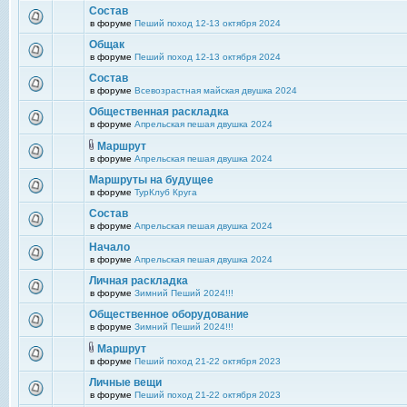
Состав
в форуме
Пеший поход 12-13 октября 2024
Общак
в форуме
Пеший поход 12-13 октября 2024
Состав
в форуме
Всевозрастная майская двушка 2024
Общественная раскладка
в форуме
Апрельская пешая двушка 2024
Маршрут
в форуме
Апрельская пешая двушка 2024
Маршруты на будущее
в форуме
ТурКлуб Круга
Состав
в форуме
Апрельская пешая двушка 2024
Начало
в форуме
Апрельская пешая двушка 2024
Личная раскладка
в форуме
Зимний Пеший 2024!!!
Общественное оборудование
в форуме
Зимний Пеший 2024!!!
Маршрут
в форуме
Пеший поход 21-22 октября 2023
Личные вещи
в форуме
Пеший поход 21-22 октября 2023