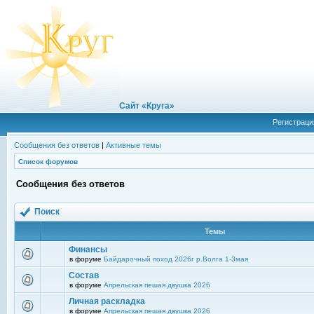
Сайт «Круга»
Регистраци
Сообщения без ответов
|
Активные темы
Список форумов
Сообщения без ответов
Поиск
Темы
Финансы
в форуме
Байдарочный поход 2026г р.Волга 1-3мая
Состав
в форуме
Апрельская пешая двушка 2026
Личная раскладка
в форуме
Апрельская пешая двушка 2026