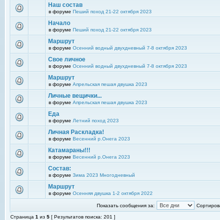
Наш состав
в форуме
Пеший поход 21-22 октября 2023
Начало
в форуме
Пеший поход 21-22 октября 2023
Маршрут
в форуме
Осенний водный двухдневный 7-8 октября 2023
Свое личное
в форуме
Осенний водный двухдневный 7-8 октября 2023
Маршрут
в форуме
Апрельская пешая двушка 2023
Личные вещички...
в форуме
Апрельская пешая двушка 2023
Еда
в форуме
Летний поход 2023
Личная Раскладка!
в форуме
Весенний р.Онега 2023
Катамараны!!!
в форуме
Весенний р.Онега 2023
Состав:
в форуме
Зима 2023 Многодневный
Маршрут
в форуме
Осенняя двушка 1-2 октября 2022
Показать сообщения за:
Сортирова
Страница
1
из
5
[ Результатов поиска: 201 ]