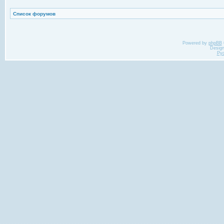
Список форумов
Powered by
phpBB
Desig
Ру