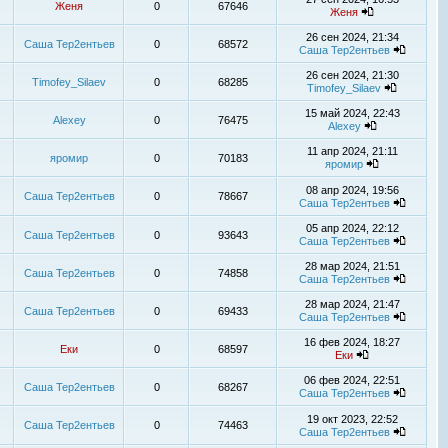
Женя
0
67646
Женя
26 сен 2024, 21:34
Саша Тер2ентьев
0
68572
Саша Тер2ентьев
26 сен 2024, 21:30
Timofey_Silaev
0
68285
Timofey_Silaev
15 май 2024, 22:43
Alexey
0
76475
Alexey
11 апр 2024, 21:11
яромир
0
70183
яромир
08 апр 2024, 19:56
Саша Тер2ентьев
0
78667
Саша Тер2ентьев
05 апр 2024, 22:12
Саша Тер2ентьев
0
93643
Саша Тер2ентьев
28 мар 2024, 21:51
Саша Тер2ентьев
0
74858
Саша Тер2ентьев
28 мар 2024, 21:47
Саша Тер2ентьев
0
69433
Саша Тер2ентьев
16 фев 2024, 18:27
Еки
0
68597
Еки
06 фев 2024, 22:51
Саша Тер2ентьев
0
68267
Саша Тер2ентьев
19 окт 2023, 22:52
Саша Тер2ентьев
0
74463
Саша Тер2ентьев