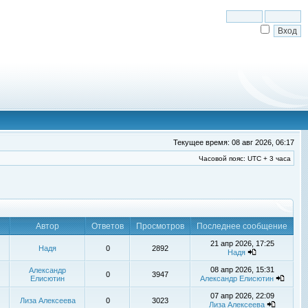
Текущее время: 08 авг 2026, 06:17
Часовой пояс: UTC + 3 часа
Автор
Ответов
Просмотров
Последнее сообщение
21 апр 2026, 17:25
Надя
0
2892
Надя
08 апр 2026, 15:31
Александр
0
3947
Елисютин
Александр Елисютин
07 апр 2026, 22:09
Лиза Алексеева
0
3023
Лиза Алексеева