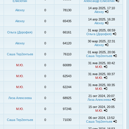
Елисютин
Александр Елисютин
14 апр 2025, 17:10
Alexey
0
78130
Alexey
14 апр 2025, 16:28
Alexey
0
65435
Alexey
31 мар 2025, 00:59
Ольга (Дорофея)
0
66161
Ольга (Дорофея)
30 мар 2025, 22:31
Alexey
0
64120
Alexey
01 мар 2025, 20:06
Саша Тер2ентьев
0
76110
Саша Тер2ентьев
31 янв 2025, 00:42
М.Ю.
0
60089
М.Ю.
31 янв 2025, 00:37
М.Ю.
0
62543
М.Ю.
31 янв 2025, 00:35
М.Ю.
0
62244
М.Ю.
21 окт 2024, 20:07
Лиза Алексеева
0
68925
Лиза Алексеева
15 окт 2024, 20:05
М.Ю.
0
97246
М.Ю.
06 окт 2024, 13:52
Саша Тер2ентьев
0
71030
Саша Тер2ентьев
27 сен 2024, 16:53