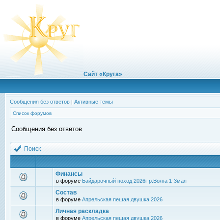
Сайт «Круга»
Сообщения без ответов
|
Активные темы
Список форумов
Сообщения без ответов
Поиск
Финансы
в форуме
Байдарочный поход 2026г р.Волга 1-3мая
Состав
в форуме
Апрельская пешая двушка 2026
Личная раскладка
в форуме
Апрельская пешая двушка 2026