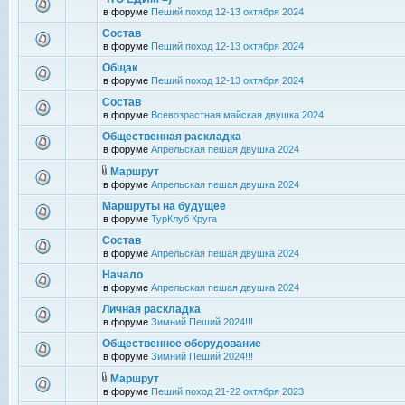
в форуме
Пеший поход 12-13 октября 2024
Состав
в форуме
Пеший поход 12-13 октября 2024
Общак
в форуме
Пеший поход 12-13 октября 2024
Состав
в форуме
Всевозрастная майская двушка 2024
Общественная раскладка
в форуме
Апрельская пешая двушка 2024
Маршрут
в форуме
Апрельская пешая двушка 2024
Маршруты на будущее
в форуме
ТурКлуб Круга
Состав
в форуме
Апрельская пешая двушка 2024
Начало
в форуме
Апрельская пешая двушка 2024
Личная раскладка
в форуме
Зимний Пеший 2024!!!
Общественное оборудование
в форуме
Зимний Пеший 2024!!!
Маршрут
в форуме
Пеший поход 21-22 октября 2023