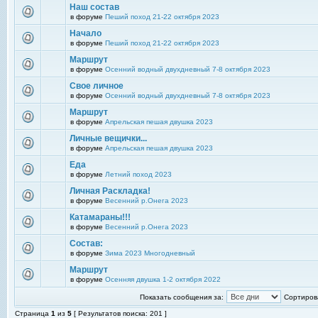
Наш состав
в форуме
Пеший поход 21-22 октября 2023
Начало
в форуме
Пеший поход 21-22 октября 2023
Маршрут
в форуме
Осенний водный двухдневный 7-8 октября 2023
Свое личное
в форуме
Осенний водный двухдневный 7-8 октября 2023
Маршрут
в форуме
Апрельская пешая двушка 2023
Личные вещички...
в форуме
Апрельская пешая двушка 2023
Еда
в форуме
Летний поход 2023
Личная Раскладка!
в форуме
Весенний р.Онега 2023
Катамараны!!!
в форуме
Весенний р.Онега 2023
Состав:
в форуме
Зима 2023 Многодневный
Маршрут
в форуме
Осенняя двушка 1-2 октября 2022
Показать сообщения за:
Сортирова
Страница
1
из
5
[ Результатов поиска: 201 ]