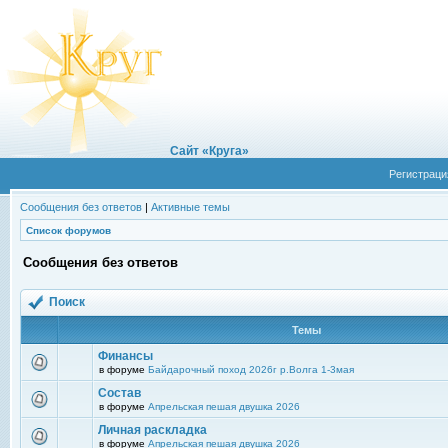
Сайт «Круга»
Регистраци
Сообщения без ответов
|
Активные темы
Список форумов
Сообщения без ответов
Поиск
Темы
Финансы
в форуме
Байдарочный поход 2026г р.Волга 1-3мая
Состав
в форуме
Апрельская пешая двушка 2026
Личная раскладка
в форуме
Апрельская пешая двушка 2026