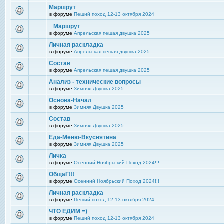
Маршрут
в форуме
Пеший поход 12-13 октября 2024
Маршрут
в форуме
Апрельская пешая двушка 2025
Личная раскладка
в форуме
Апрельская пешая двушка 2025
Состав
в форуме
Апрельская пешая двушка 2025
Анализ - технические вопросы
в форуме
Зимняя Двушка 2025
Основа-Начал
в форуме
Зимняя Двушка 2025
Состав
в форуме
Зимняя Двушка 2025
Еда-Меню-Вкуснятина
в форуме
Зимняя Двушка 2025
Личка
в форуме
Осенний Ноябрьский Поход 2024!!!
ОбщаГ!!!
в форуме
Осенний Ноябрьский Поход 2024!!!
Личная раскладка
в форуме
Пеший поход 12-13 октября 2024
ЧТО ЕДИМ =)
в форуме
Пеший поход 12-13 октября 2024