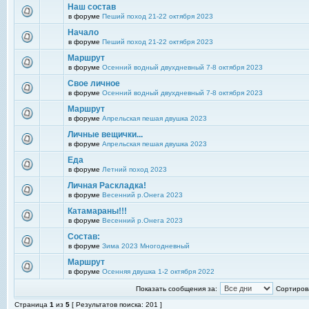
Наш состав
в форуме
Пеший поход 21-22 октября 2023
Начало
в форуме
Пеший поход 21-22 октября 2023
Маршрут
в форуме
Осенний водный двухдневный 7-8 октября 2023
Свое личное
в форуме
Осенний водный двухдневный 7-8 октября 2023
Маршрут
в форуме
Апрельская пешая двушка 2023
Личные вещички...
в форуме
Апрельская пешая двушка 2023
Еда
в форуме
Летний поход 2023
Личная Раскладка!
в форуме
Весенний р.Онега 2023
Катамараны!!!
в форуме
Весенний р.Онега 2023
Состав:
в форуме
Зима 2023 Многодневный
Маршрут
в форуме
Осенняя двушка 1-2 октября 2022
Показать сообщения за:
Сортирова
Страница
1
из
5
[ Результатов поиска: 201 ]