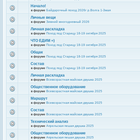
Начало!
в форуме
Байдарочный поход 2026г р.Волга 1-3мая
Личные вещи
в форуме
Зимний многодневный 2026
Личная раскладка
в форуме
Поход под Старицу 18-19 октября 2025
ЧТО ЕДИМ =)
в форуме
Поход под Старицу 18-19 октября 2025
Общак
в форуме
Поход под Старицу 18-19 октября 2025
Состав
в форуме
Поход под Старицу 18-19 октября 2025
Личная раскладка
в форуме
Всевозрастная майская двушка 2025
Общественное оборудование
в форуме
Всевозрастная майская двушка 2025
Маршрут
в форуме
Всевозрастная майская двушка 2025
Состав
в форуме
Всевозрастная майская двушка 2025
Технический анализ
в форуме
Апрельская пешая двушка 2025
Общественное оборудование
в форуме
Апрельская пешая двушка 2025