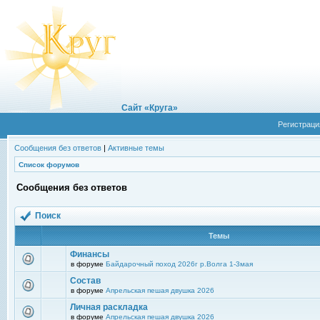
Сайт «Круга»
Регистраци
Сообщения без ответов
|
Активные темы
Список форумов
Сообщения без ответов
Поиск
Темы
Финансы
в форуме
Байдарочный поход 2026г р.Волга 1-3мая
Состав
в форуме
Апрельская пешая двушка 2026
Личная раскладка
в форуме
Апрельская пешая двушка 2026