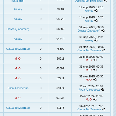
Елисютин
Александр Елисютин
14 апр 2025, 17:10
Alexey
0
78304
Alexey
14 апр 2025, 16:28
Alexey
0
65629
Alexey
31 мар 2025, 00:59
Ольга (Дорофея)
0
66382
Ольга (Дорофея)
30 мар 2025, 22:31
Alexey
0
64340
Alexey
01 мар 2025, 20:06
Саша Тер2ентьев
0
76302
Саша Тер2ентьев
31 янв 2025, 00:42
М.Ю.
0
60211
М.Ю.
31 янв 2025, 00:37
М.Ю.
0
62697
М.Ю.
31 янв 2025, 00:35
М.Ю.
0
62411
М.Ю.
21 окт 2024, 20:07
Лиза Алексеева
0
69174
Лиза Алексеева
15 окт 2024, 20:05
М.Ю.
0
97534
М.Ю.
06 окт 2024, 13:52
Саша Тер2ентьев
0
71173
Саша Тер2ентьев
27 сен 2024, 16:53