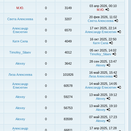
03 апр 2026, 00:10
М.Ю.
0
3149
М.Ю.
20 фев 2026, 11:02
Света Алексеева
0
3207
Света Алексеева
17 окт 2025, 22:14
Александр
0
6570
Елисютин
Александр Елисютин
16 окт 2025, 22:50
Катя Сила
0
4049
Катя Сила
05 окт 2025, 14:02
Timofey_Silaev
0
4012
Timofey_Silaev
28 сен 2025, 13:47
Alexey
0
3642
Alexey
16 май 2025, 15:42
Лиза Алексеева
0
101826
Лиза Алексеева
14 май 2025, 14:05
Александр
0
60578
Елисютин
Александр Елисютин
13 май 2025, 19:12
Alexey
0
59274
Alexey
13 май 2025, 19:10
Alexey
0
56753
Alexey
07 май 2025, 17:23
Alexey
0
83599
Alexey
17 апр 2025, 17:28
Александр
0
66811