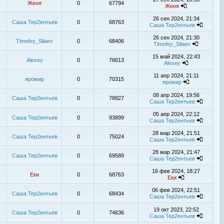
Женя
0
67794
Женя
26 сен 2024, 21:34
Саша Тер2ентьев
0
68763
Саша Тер2ентьев
26 сен 2024, 21:30
Timofey_Silaev
0
68406
Timofey_Silaev
15 май 2024, 22:43
Alexey
0
76613
Alexey
11 апр 2024, 21:11
яромир
0
70315
яромир
08 апр 2024, 19:56
Саша Тер2ентьев
0
78827
Саша Тер2ентьев
05 апр 2024, 22:12
Саша Тер2ентьев
0
93899
Саша Тер2ентьев
28 мар 2024, 21:51
Саша Тер2ентьев
0
75024
Саша Тер2ентьев
28 мар 2024, 21:47
Саша Тер2ентьев
0
69589
Саша Тер2ентьев
16 фев 2024, 18:27
Еки
0
68763
Еки
06 фев 2024, 22:51
Саша Тер2ентьев
0
68434
Саша Тер2ентьев
19 окт 2023, 22:52
Саша Тер2ентьев
0
74636
Саша Тер2ентьев