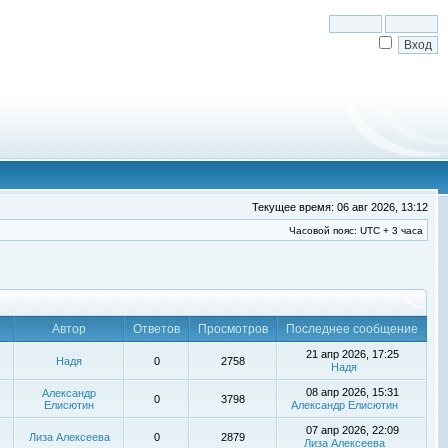
Текущее время: 06 авг 2026, 13:12
Часовой пояс: UTC + 3 часа
Автор
Ответов
Просмотров
Последнее сообщение
21 апр 2026, 17:25
Надя
0
2758
Надя
08 апр 2026, 15:31
Александр
0
3798
Елисютин
Александр Елисютин
07 апр 2026, 22:09
Лиза Алексеева
0
2879
Лиза Алексеева