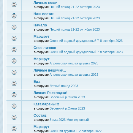
Личные вещи
в форуме
Пеший поход 21-22 октября 2023
Наш состав
в форуме
Пеший поход 21-22 октября 2023
Начало
в форуме
Пеший поход 21-22 октября 2023
Маршрут
в форуме
Осенний водный двухдневный 7-8 октября 2023
Свое личное
в форуме
Осенний водный двухдневный 7-8 октября 2023
Маршрут
в форуме
Апрельская пешая двушка 2023
Личные вещички...
в форуме
Апрельская пешая двушка 2023
Еда
в форуме
Летний поход 2023
Личная Раскладка!
в форуме
Весенний р.Онега 2023
Катамараны!!!
в форуме
Весенний р.Онега 2023
Состав:
в форуме
Зима 2023 Многодневный
Маршрут
в форуме
Осенняя двушка 1-2 октября 2022