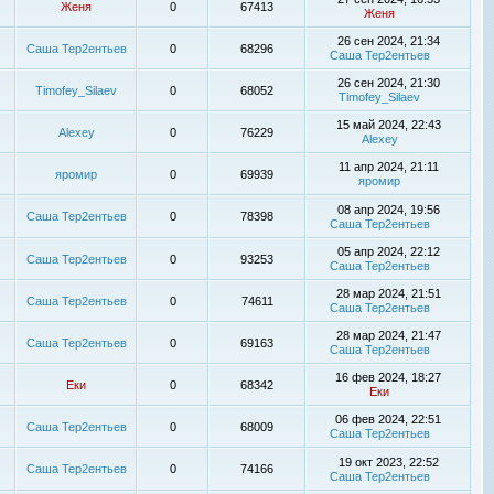
Женя
0
67413
Женя
26 сен 2024, 21:34
Саша Тер2ентьев
0
68296
Саша Тер2ентьев
26 сен 2024, 21:30
Timofey_Silaev
0
68052
Timofey_Silaev
15 май 2024, 22:43
Alexey
0
76229
Alexey
11 апр 2024, 21:11
яромир
0
69939
яромир
08 апр 2024, 19:56
Саша Тер2ентьев
0
78398
Саша Тер2ентьев
05 апр 2024, 22:12
Саша Тер2ентьев
0
93253
Саша Тер2ентьев
28 мар 2024, 21:51
Саша Тер2ентьев
0
74611
Саша Тер2ентьев
28 мар 2024, 21:47
Саша Тер2ентьев
0
69163
Саша Тер2ентьев
16 фев 2024, 18:27
Еки
0
68342
Еки
06 фев 2024, 22:51
Саша Тер2ентьев
0
68009
Саша Тер2ентьев
19 окт 2023, 22:52
Саша Тер2ентьев
0
74166
Саша Тер2ентьев