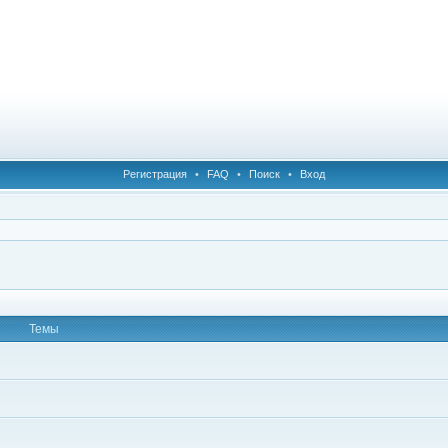
Регистрация
•
FAQ
•
Поиск
•
Вход
Темы