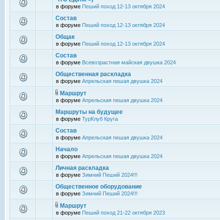
в форуме
Пеший поход 12-13 октября 2024
Состав
в форуме
Пеший поход 12-13 октября 2024
Общак
в форуме
Пеший поход 12-13 октября 2024
Состав
в форуме
Всевозрастная майская двушка 2024
Общественная раскладка
в форуме
Апрельская пешая двушка 2024
Маршрут
в форуме
Апрельская пешая двушка 2024
Маршруты на будущее
в форуме
ТурКлуб Круга
Состав
в форуме
Апрельская пешая двушка 2024
Начало
в форуме
Апрельская пешая двушка 2024
Личная раскладка
в форуме
Зимний Пеший 2024!!!
Общественное оборудование
в форуме
Зимний Пеший 2024!!!
Маршрут
в форуме
Пеший поход 21-22 октября 2023