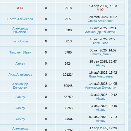
03 апр 2026, 00:10
М.Ю.
0
2918
М.Ю.
20 фев 2026, 11:02
Света Алексеева
0
2977
Света Алексеева
17 окт 2025, 22:14
Александр
0
6280
Елисютин
Александр Елисютин
16 окт 2025, 22:50
Катя Сила
0
3813
Катя Сила
05 окт 2025, 14:02
Timofey_Silaev
0
3780
Timofey_Silaev
28 сен 2025, 13:47
Alexey
0
3424
Alexey
16 май 2025, 15:42
Лиза Алексеева
0
101224
Лиза Алексеева
14 май 2025, 14:05
Александр
0
60048
Елисютин
Александр Елисютин
13 май 2025, 19:12
Alexey
0
58759
Alexey
13 май 2025, 19:10
Alexey
0
56258
Alexey
07 май 2025, 17:23
Alexey
0
82844
Alexey
17 апр 2025, 17:28
Александр
0
66232