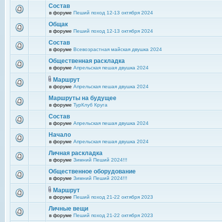
Состав
в форуме
Пеший поход 12-13 октября 2024
Общак
в форуме
Пеший поход 12-13 октября 2024
Состав
в форуме
Всевозрастная майская двушка 2024
Общественная раскладка
в форуме
Апрельская пешая двушка 2024
Маршрут
в форуме
Апрельская пешая двушка 2024
Маршруты на будущее
в форуме
ТурКлуб Круга
Состав
в форуме
Апрельская пешая двушка 2024
Начало
в форуме
Апрельская пешая двушка 2024
Личная раскладка
в форуме
Зимний Пеший 2024!!!
Общественное оборудование
в форуме
Зимний Пеший 2024!!!
Маршрут
в форуме
Пеший поход 21-22 октября 2023
Личные вещи
в форуме
Пеший поход 21-22 октября 2023