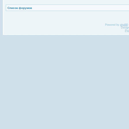
Список форумов
Powered by
phpBB
Desig
Ру