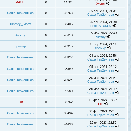
Женя
0
67794
Женя
26 сен 2024, 21:34
Саша Тер2ентьев
0
68763
Саша Тер2ентьев
26 сен 2024, 21:30
Timofey_Silaev
0
68406
Timofey_Silaev
15 май 2024, 22:43
Alexey
0
76613
Alexey
11 апр 2024, 21:11
яромир
0
70315
яромир
08 апр 2024, 19:56
Саша Тер2ентьев
0
78827
Саша Тер2ентьев
05 апр 2024, 22:12
Саша Тер2ентьев
0
93899
Саша Тер2ентьев
28 мар 2024, 21:51
Саша Тер2ентьев
0
75024
Саша Тер2ентьев
28 мар 2024, 21:47
Саша Тер2ентьев
0
69589
Саша Тер2ентьев
16 фев 2024, 18:27
Еки
0
68762
Еки
06 фев 2024, 22:51
Саша Тер2ентьев
0
68434
Саша Тер2ентьев
19 окт 2023, 22:52
Саша Тер2ентьев
0
74636
Саша Тер2ентьев