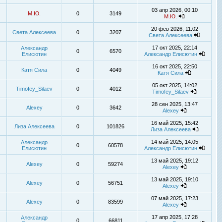
03 апр 2026, 00:10
М.Ю.
0
3149
М.Ю.
20 фев 2026, 11:02
Света Алексеева
0
3207
Света Алексеева
17 окт 2025, 22:14
Александр
0
6570
Елисютин
Александр Елисютин
16 окт 2025, 22:50
Катя Сила
0
4049
Катя Сила
05 окт 2025, 14:02
Timofey_Silaev
0
4012
Timofey_Silaev
28 сен 2025, 13:47
Alexey
0
3642
Alexey
16 май 2025, 15:42
Лиза Алексеева
0
101826
Лиза Алексеева
14 май 2025, 14:05
Александр
0
60578
Елисютин
Александр Елисютин
13 май 2025, 19:12
Alexey
0
59274
Alexey
13 май 2025, 19:10
Alexey
0
56751
Alexey
07 май 2025, 17:23
Alexey
0
83599
Alexey
17 апр 2025, 17:28
Александр
0
66811