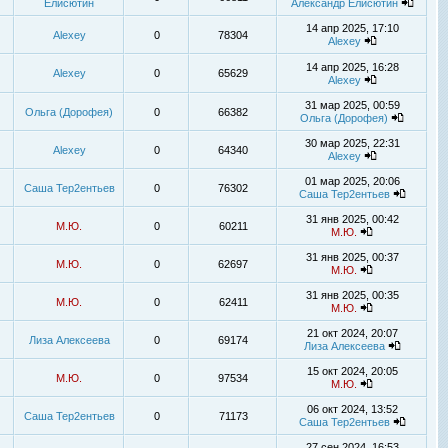
Елисютин
Александр Елисютин
14 апр 2025, 17:10
Alexey
0
78304
Alexey
14 апр 2025, 16:28
Alexey
0
65629
Alexey
31 мар 2025, 00:59
Ольга (Дорофея)
0
66382
Ольга (Дорофея)
30 мар 2025, 22:31
Alexey
0
64340
Alexey
01 мар 2025, 20:06
Саша Тер2ентьев
0
76302
Саша Тер2ентьев
31 янв 2025, 00:42
М.Ю.
0
60211
М.Ю.
31 янв 2025, 00:37
М.Ю.
0
62697
М.Ю.
31 янв 2025, 00:35
М.Ю.
0
62411
М.Ю.
21 окт 2024, 20:07
Лиза Алексеева
0
69174
Лиза Алексеева
15 окт 2024, 20:05
М.Ю.
0
97534
М.Ю.
06 окт 2024, 13:52
Саша Тер2ентьев
0
71173
Саша Тер2ентьев
27 сен 2024, 16:53