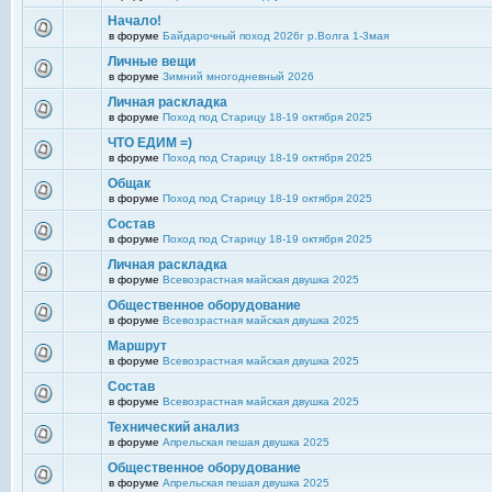
Начало!
в форуме
Байдарочный поход 2026г р.Волга 1-3мая
Личные вещи
в форуме
Зимний многодневный 2026
Личная раскладка
в форуме
Поход под Старицу 18-19 октября 2025
ЧТО ЕДИМ =)
в форуме
Поход под Старицу 18-19 октября 2025
Общак
в форуме
Поход под Старицу 18-19 октября 2025
Состав
в форуме
Поход под Старицу 18-19 октября 2025
Личная раскладка
в форуме
Всевозрастная майская двушка 2025
Общественное оборудование
в форуме
Всевозрастная майская двушка 2025
Маршрут
в форуме
Всевозрастная майская двушка 2025
Состав
в форуме
Всевозрастная майская двушка 2025
Технический анализ
в форуме
Апрельская пешая двушка 2025
Общественное оборудование
в форуме
Апрельская пешая двушка 2025