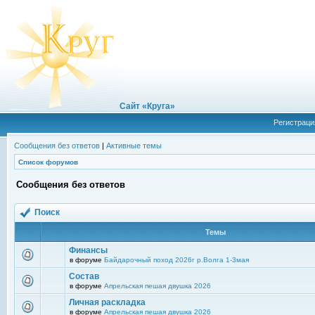
Сайт «Круга»
Регистраци
Сообщения без ответов
|
Активные темы
Список форумов
Сообщения без ответов
Поиск
Темы
Финансы
в форуме
Байдарочный поход 2026г р.Волга 1-3мая
Состав
в форуме
Апрельская пешая двушка 2026
Личная раскладка
в форуме
Апрельская пешая двушка 2026