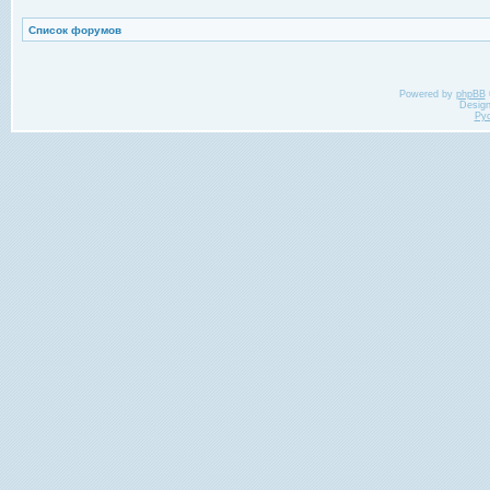
Список форумов
Powered by
phpBB
Desig
Ру