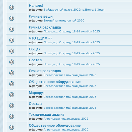
Начало!
в форуме
Байдарочный поход 2026г р.Волга 1-3мая
Личные вещи
в форуме
Зимний многодневный 2026
Личная раскладка
в форуме
Поход под Старицу 18-19 октября 2025
ЧТО ЕДИМ =)
в форуме
Поход под Старицу 18-19 октября 2025
Общак
в форуме
Поход под Старицу 18-19 октября 2025
Состав
в форуме
Поход под Старицу 18-19 октября 2025
Личная раскладка
в форуме
Всевозрастная майская двушка 2025
Общественное оборудование
в форуме
Всевозрастная майская двушка 2025
Маршрут
в форуме
Всевозрастная майская двушка 2025
Состав
в форуме
Всевозрастная майская двушка 2025
Технический анализ
в форуме
Апрельская пешая двушка 2025
Общественное оборудование
в форуме
Апрельская пешая двушка 2025