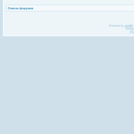
Список форумов
Powered by
phpBB
Desig
Ру