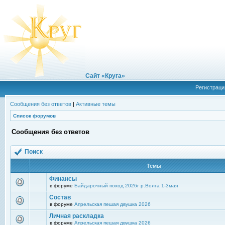
Сайт «Круга»
Регистраци
Сообщения без ответов
|
Активные темы
Список форумов
Сообщения без ответов
Поиск
Темы
Финансы
в форуме
Байдарочный поход 2026г р.Волга 1-3мая
Состав
в форуме
Апрельская пешая двушка 2026
Личная раскладка
в форуме
Апрельская пешая двушка 2026