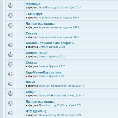
Маршрут
в форуме
Пеший поход 12-13 октября 2024
Маршрут
в форуме
Апрельская пешая двушка 2025
Личная раскладка
в форуме
Апрельская пешая двушка 2025
Состав
в форуме
Апрельская пешая двушка 2025
Анализ - технические вопросы
в форуме
Зимняя Двушка 2025
Основа-Начал
в форуме
Зимняя Двушка 2025
Состав
в форуме
Зимняя Двушка 2025
Еда-Меню-Вкуснятина
в форуме
Зимняя Двушка 2025
Личка
в форуме
Осенний Ноябрьский Поход 2024!!!
ОбщаГ!!!
в форуме
Осенний Ноябрьский Поход 2024!!!
Личная раскладка
в форуме
Пеший поход 12-13 октября 2024
ЧТО ЕДИМ =)
в форуме
Пеший поход 12-13 октября 2024