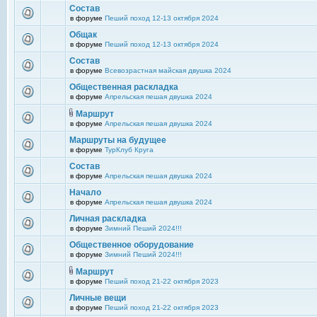
Состав
в форуме
Пеший поход 12-13 октября 2024
Общак
в форуме
Пеший поход 12-13 октября 2024
Состав
в форуме
Всевозрастная майская двушка 2024
Общественная раскладка
в форуме
Апрельская пешая двушка 2024
Маршрут
в форуме
Апрельская пешая двушка 2024
Маршруты на будущее
в форуме
ТурКлуб Круга
Состав
в форуме
Апрельская пешая двушка 2024
Начало
в форуме
Апрельская пешая двушка 2024
Личная раскладка
в форуме
Зимний Пеший 2024!!!
Общественное оборудование
в форуме
Зимний Пеший 2024!!!
Маршрут
в форуме
Пеший поход 21-22 октября 2023
Личные вещи
в форуме
Пеший поход 21-22 октября 2023