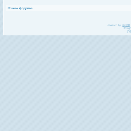
Список форумов
Powered by
phpBB
Desig
Ру