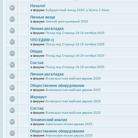
Начало!
в форуме
Байдарочный поход 2026г р.Волга 1-3мая
Личные вещи
в форуме
Зимний многодневный 2026
Личная раскладка
в форуме
Поход под Старицу 18-19 октября 2025
ЧТО ЕДИМ =)
в форуме
Поход под Старицу 18-19 октября 2025
Общак
в форуме
Поход под Старицу 18-19 октября 2025
Состав
в форуме
Поход под Старицу 18-19 октября 2025
Личная раскладка
в форуме
Всевозрастная майская двушка 2025
Общественное оборудование
в форуме
Всевозрастная майская двушка 2025
Маршрут
в форуме
Всевозрастная майская двушка 2025
Состав
в форуме
Всевозрастная майская двушка 2025
Технический анализ
в форуме
Апрельская пешая двушка 2025
Общественное оборудование
в форуме
Апрельская пешая двушка 2025