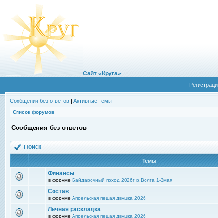
Сайт «Круга»
Регистраци
Сообщения без ответов
|
Активные темы
Список форумов
Сообщения без ответов
Поиск
Темы
Финансы
в форуме
Байдарочный поход 2026г р.Волга 1-3мая
Состав
в форуме
Апрельская пешая двушка 2026
Личная раскладка
в форуме
Апрельская пешая двушка 2026