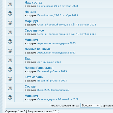
Наш состав
в форуме
Пеший поход 21-22 октября 2023
Начало
в форуме
Пеший поход 21-22 октября 2023
Маршрут
в форуме
Осенний водный двухдневный 7-8 октября 2023
Свое личное
в форуме
Осенний водный двухдневный 7-8 октября 2023
Маршрут
в форуме
Апрельская пешая двушка 2023
Личные вещички...
в форуме
Апрельская пешая двушка 2023
Еда
в форуме
Летний поход 2023
Личная Раскладка!
в форуме
Весенний р.Онега 2023
Катамараны!!!
в форуме
Весенний р.Онега 2023
Состав:
в форуме
Зима 2023 Многодневный
Маршрут
в форуме
Осенняя двушка 1-2 октября 2022
Показать сообщения за:
Сортирова
Страница
1
из
5
[ Результатов поиска: 201 ]