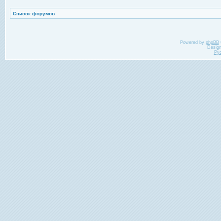
Список форумов
Powered by
phpBB
Desig
Ру