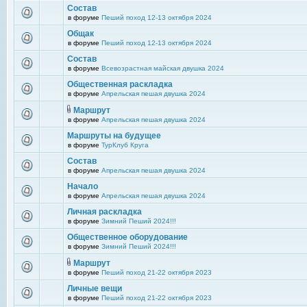
Состав
в форуме
Пеший поход 12-13 октября 2024
Общак
в форуме
Пеший поход 12-13 октября 2024
Состав
в форуме
Всевозрастная майская двушка 2024
Общественная раскладка
в форуме
Апрельская пешая двушка 2024
Маршрут
в форуме
Апрельская пешая двушка 2024
Маршруты на будущее
в форуме
ТурКлуб Круга
Состав
в форуме
Апрельская пешая двушка 2024
Начало
в форуме
Апрельская пешая двушка 2024
Личная раскладка
в форуме
Зимний Пеший 2024!!!
Общественное оборудование
в форуме
Зимний Пеший 2024!!!
Маршрут
в форуме
Пеший поход 21-22 октября 2023
Личные вещи
в форуме
Пеший поход 21-22 октября 2023