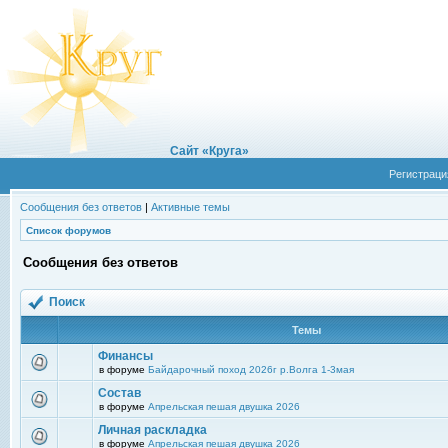
Сайт «Круга»
Регистраци
Сообщения без ответов
|
Активные темы
Список форумов
Сообщения без ответов
Поиск
Темы
Финансы
в форуме
Байдарочный поход 2026г р.Волга 1-3мая
Состав
в форуме
Апрельская пешая двушка 2026
Личная раскладка
в форуме
Апрельская пешая двушка 2026