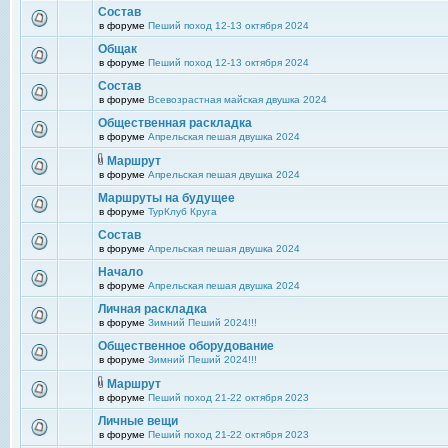
Состав
в форуме
Пеший поход 12-13 октября 2024
Общак
в форуме
Пеший поход 12-13 октября 2024
Состав
в форуме
Всевозрастная майская двушка 2024
Общественная раскладка
в форуме
Апрельская пешая двушка 2024
Маршрут
в форуме
Апрельская пешая двушка 2024
Маршруты на будущее
в форуме
ТурКлуб Круга
Состав
в форуме
Апрельская пешая двушка 2024
Начало
в форуме
Апрельская пешая двушка 2024
Личная раскладка
в форуме
Зимний Пеший 2024!!!
Общественное оборудование
в форуме
Зимний Пеший 2024!!!
Маршрут
в форуме
Пеший поход 21-22 октября 2023
Личные вещи
в форуме
Пеший поход 21-22 октября 2023