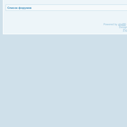
Список форумов
Powered by
phpBB
Desig
Ру