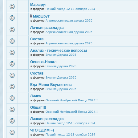
Маршрут
в форуме
Пеший поход 12-13 октября 2024
Маршрут
в форуме
Апрельская пешая двушка 2025
Личная раскладка
в форуме
Апрельская пешая двушка 2025
Состав
в форуме
Апрельская пешая двушка 2025
Анализ - технические вопросы
в форуме
Зимняя Двушка 2025
Основа-Начал
в форуме
Зимняя Двушка 2025
Состав
в форуме
Зимняя Двушка 2025
Еда-Меню-Вкуснятина
в форуме
Зимняя Двушка 2025
Личка
в форуме
Осенний Ноябрьский Поход 2024!!!
ОбщаГ!!!
в форуме
Осенний Ноябрьский Поход 2024!!!
Личная раскладка
в форуме
Пеший поход 12-13 октября 2024
ЧТО ЕДИМ =)
в форуме
Пеший поход 12-13 октября 2024