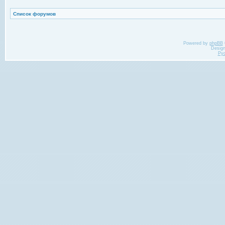
Список форумов
Powered by
phpBB
Desig
Ру