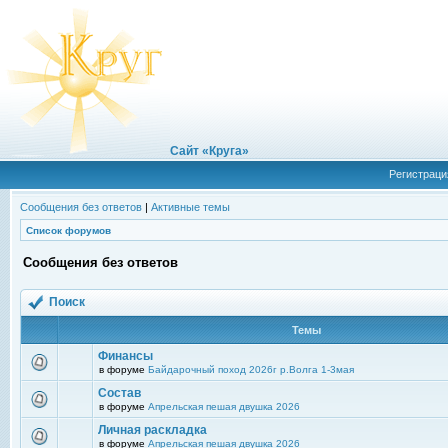
Сайт «Круга»
Регистраци
Сообщения без ответов
|
Активные темы
Список форумов
Сообщения без ответов
Поиск
Темы
Финансы
в форуме
Байдарочный поход 2026г р.Волга 1-3мая
Состав
в форуме
Апрельская пешая двушка 2026
Личная раскладка
в форуме
Апрельская пешая двушка 2026