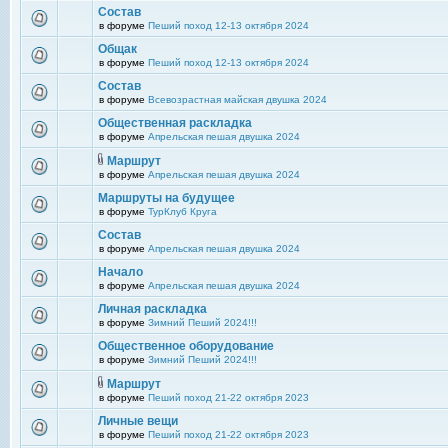
Состав
в форуме
Пеший поход 12-13 октября 2024
Общак
в форуме
Пеший поход 12-13 октября 2024
Состав
в форуме
Всевозрастная майская двушка 2024
Общественная раскладка
в форуме
Апрельская пешая двушка 2024
Маршрут
в форуме
Апрельская пешая двушка 2024
Маршруты на будущее
в форуме
ТурКлуб Круга
Состав
в форуме
Апрельская пешая двушка 2024
Начало
в форуме
Апрельская пешая двушка 2024
Личная раскладка
в форуме
Зимний Пеший 2024!!!
Общественное оборудование
в форуме
Зимний Пеший 2024!!!
Маршрут
в форуме
Пеший поход 21-22 октября 2023
Личные вещи
в форуме
Пеший поход 21-22 октября 2023