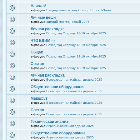
Начало!
в форуме
Байдарочный поход 2026г р.Волга 1-3мая
Личные вещи
в форуме
Зимний многодневный 2026
Личная раскладка
в форуме
Поход под Старицу 18-19 октября 2025
ЧТО ЕДИМ =)
в форуме
Поход под Старицу 18-19 октября 2025
Общак
в форуме
Поход под Старицу 18-19 октября 2025
Состав
в форуме
Поход под Старицу 18-19 октября 2025
Личная раскладка
в форуме
Всевозрастная майская двушка 2025
Общественное оборудование
в форуме
Всевозрастная майская двушка 2025
Маршрут
в форуме
Всевозрастная майская двушка 2025
Состав
в форуме
Всевозрастная майская двушка 2025
Технический анализ
в форуме
Апрельская пешая двушка 2025
Общественное оборудование
в форуме
Апрельская пешая двушка 2025