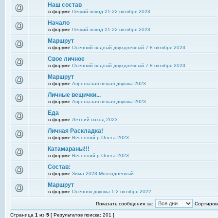
Наш состав
в форуме
Пеший поход 21-22 октября 2023
Начало
в форуме
Пеший поход 21-22 октября 2023
Маршрут
в форуме
Осенний водный двухдневный 7-8 октября 2023
Свое личное
в форуме
Осенний водный двухдневный 7-8 октября 2023
Маршрут
в форуме
Апрельская пешая двушка 2023
Личные вещички...
в форуме
Апрельская пешая двушка 2023
Еда
в форуме
Летний поход 2023
Личная Раскладка!
в форуме
Весенний р.Онега 2023
Катамараны!!!
в форуме
Весенний р.Онега 2023
Состав:
в форуме
Зима 2023 Многодневный
Маршрут
в форуме
Осенняя двушка 1-2 октября 2022
Показать сообщения за:
Сортирова
Страница
1
из
5
[ Результатов поиска: 201 ]