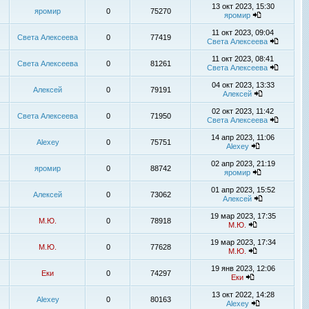
13 окт 2023, 15:30
яромир
0
75270
яромир
11 окт 2023, 09:04
Света Алексеева
0
77419
Света Алексеева
11 окт 2023, 08:41
Света Алексеева
0
81261
Света Алексеева
04 окт 2023, 13:33
Алексей
0
79191
Алексей
02 окт 2023, 11:42
Света Алексеева
0
71950
Света Алексеева
14 апр 2023, 11:06
Alexey
0
75751
Alexey
02 апр 2023, 21:19
яромир
0
88742
яромир
01 апр 2023, 15:52
Алексей
0
73062
Алексей
19 мар 2023, 17:35
М.Ю.
0
78918
М.Ю.
19 мар 2023, 17:34
М.Ю.
0
77628
М.Ю.
19 янв 2023, 12:06
Еки
0
74297
Еки
13 окт 2022, 14:28
Alexey
0
80163
Alexey