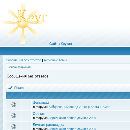
Сайт «Круга»
Сообщения без ответов
|
Активные темы
Список форумов
Сообщения без ответов
Поиск
Финансы
в форуме
Байдарочный поход 2026г р.Волга 1-3мая
Состав
в форуме
Апрельская пешая двушка 2026
Личная раскладка
в форуме
Апрельская пешая двушка 2026