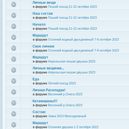
Личные вещи
в форуме
Пеший поход 21-22 октября 2023
Наш состав
в форуме
Пеший поход 21-22 октября 2023
Начало
в форуме
Пеший поход 21-22 октября 2023
Маршрут
в форуме
Осенний водный двухдневный 7-8 октября 2023
Свое личное
в форуме
Осенний водный двухдневный 7-8 октября 2023
Маршрут
в форуме
Апрельская пешая двушка 2023
Личные вещички...
в форуме
Апрельская пешая двушка 2023
Еда
в форуме
Летний поход 2023
Личная Раскладка!
в форуме
Весенний р.Онега 2023
Катамараны!!!
в форуме
Весенний р.Онега 2023
Состав:
в форуме
Зима 2023 Многодневный
Маршрут
в форуме
Осенняя двушка 1-2 октября 2022