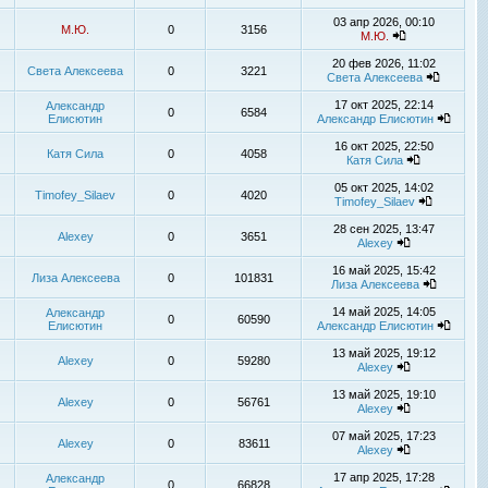
03 апр 2026, 00:10
М.Ю.
0
3156
М.Ю.
20 фев 2026, 11:02
Света Алексеева
0
3221
Света Алексеева
17 окт 2025, 22:14
Александр
0
6584
Елисютин
Александр Елисютин
16 окт 2025, 22:50
Катя Сила
0
4058
Катя Сила
05 окт 2025, 14:02
Timofey_Silaev
0
4020
Timofey_Silaev
28 сен 2025, 13:47
Alexey
0
3651
Alexey
16 май 2025, 15:42
Лиза Алексеева
0
101831
Лиза Алексеева
14 май 2025, 14:05
Александр
0
60590
Елисютин
Александр Елисютин
13 май 2025, 19:12
Alexey
0
59280
Alexey
13 май 2025, 19:10
Alexey
0
56761
Alexey
07 май 2025, 17:23
Alexey
0
83611
Alexey
17 апр 2025, 17:28
Александр
0
66828