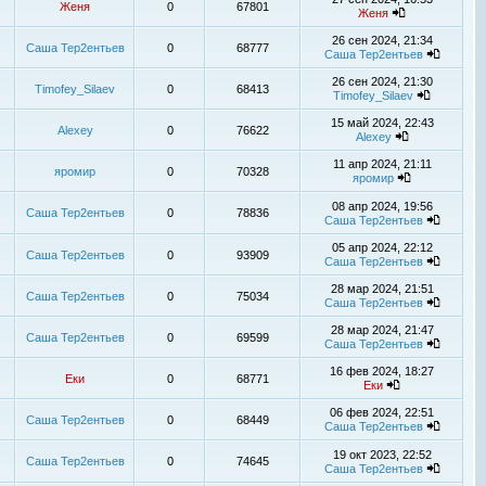
Женя
0
67801
Женя
26 сен 2024, 21:34
Саша Тер2ентьев
0
68777
Саша Тер2ентьев
26 сен 2024, 21:30
Timofey_Silaev
0
68413
Timofey_Silaev
15 май 2024, 22:43
Alexey
0
76622
Alexey
11 апр 2024, 21:11
яромир
0
70328
яромир
08 апр 2024, 19:56
Саша Тер2ентьев
0
78836
Саша Тер2ентьев
05 апр 2024, 22:12
Саша Тер2ентьев
0
93909
Саша Тер2ентьев
28 мар 2024, 21:51
Саша Тер2ентьев
0
75034
Саша Тер2ентьев
28 мар 2024, 21:47
Саша Тер2ентьев
0
69599
Саша Тер2ентьев
16 фев 2024, 18:27
Еки
0
68771
Еки
06 фев 2024, 22:51
Саша Тер2ентьев
0
68449
Саша Тер2ентьев
19 окт 2023, 22:52
Саша Тер2ентьев
0
74645
Саша Тер2ентьев