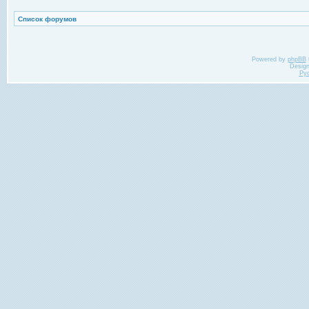
Список форумов
Powered by
phpBB
Desig
Ру