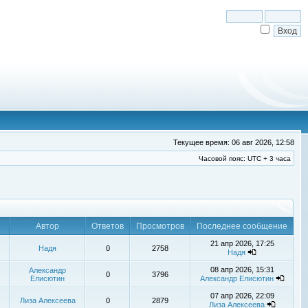
Текущее время: 06 авг 2026, 12:58
Часовой пояс: UTC + 3 часа
Автор
Ответов
Просмотров
Последнее сообщение
21 апр 2026, 17:25
Надя
0
2758
Надя
08 апр 2026, 15:31
Александр
0
3796
Елисютин
Александр Елисютин
07 апр 2026, 22:09
Лиза Алексеева
0
2879
Лиза Алексеева