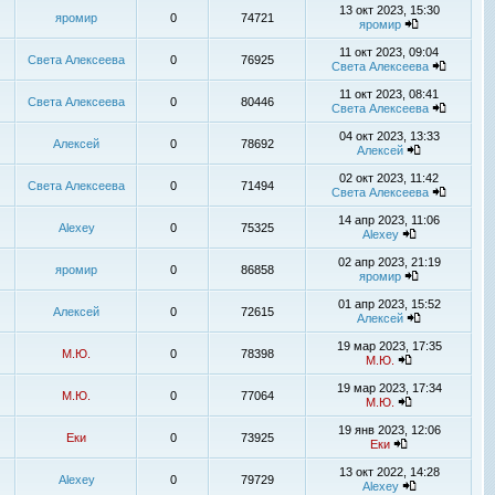
13 окт 2023, 15:30
яромир
0
74721
яромир
11 окт 2023, 09:04
Света Алексеева
0
76925
Света Алексеева
11 окт 2023, 08:41
Света Алексеева
0
80446
Света Алексеева
04 окт 2023, 13:33
Алексей
0
78692
Алексей
02 окт 2023, 11:42
Света Алексеева
0
71494
Света Алексеева
14 апр 2023, 11:06
Alexey
0
75325
Alexey
02 апр 2023, 21:19
яромир
0
86858
яромир
01 апр 2023, 15:52
Алексей
0
72615
Алексей
19 мар 2023, 17:35
М.Ю.
0
78398
М.Ю.
19 мар 2023, 17:34
М.Ю.
0
77064
М.Ю.
19 янв 2023, 12:06
Еки
0
73925
Еки
13 окт 2022, 14:28
Alexey
0
79729
Alexey