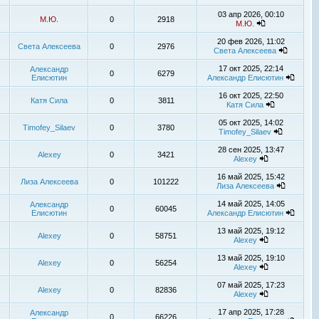
03 апр 2026, 00:10
М.Ю.
0
2918
М.Ю.
20 фев 2026, 11:02
Света Алексеева
0
2976
Света Алексеева
17 окт 2025, 22:14
Александр
0
6279
Елисютин
Александр Елисютин
16 окт 2025, 22:50
Катя Сила
0
3811
Катя Сила
05 окт 2025, 14:02
Timofey_Silaev
0
3780
Timofey_Silaev
28 сен 2025, 13:47
Alexey
0
3421
Alexey
16 май 2025, 15:42
Лиза Алексеева
0
101222
Лиза Алексеева
14 май 2025, 14:05
Александр
0
60045
Елисютин
Александр Елисютин
13 май 2025, 19:12
Alexey
0
58751
Alexey
13 май 2025, 19:10
Alexey
0
56254
Alexey
07 май 2025, 17:23
Alexey
0
82836
Alexey
17 апр 2025, 17:28
Александр
0
66226