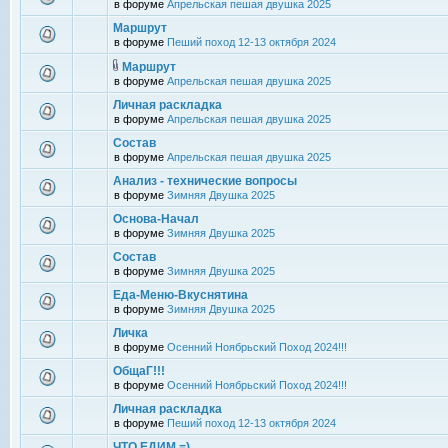
в форуме
Апрельская пешая двушка 2025
Маршрут
в форуме
Пеший поход 12-13 октября 2024
Маршрут
в форуме
Апрельская пешая двушка 2025
Личная раскладка
в форуме
Апрельская пешая двушка 2025
Состав
в форуме
Апрельская пешая двушка 2025
Анализ - технические вопросы
в форуме
Зимняя Двушка 2025
Основа-Начал
в форуме
Зимняя Двушка 2025
Состав
в форуме
Зимняя Двушка 2025
Еда-Меню-Вкуснятина
в форуме
Зимняя Двушка 2025
Личка
в форуме
Осенний Ноябрьский Поход 2024!!!
ОбщаГ!!!
в форуме
Осенний Ноябрьский Поход 2024!!!
Личная раскладка
в форуме
Пеший поход 12-13 октября 2024
ЧТО ЕДИМ =)