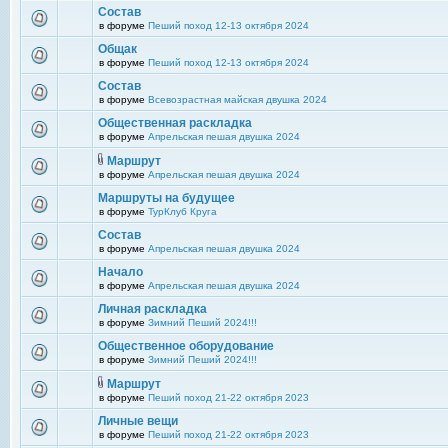
Состав
в форуме
Пеший поход 12-13 октября 2024
Общак
в форуме
Пеший поход 12-13 октября 2024
Состав
в форуме
Всевозрастная майская двушка 2024
Общественная раскладка
в форуме
Апрельская пешая двушка 2024
Маршрут
в форуме
Апрельская пешая двушка 2024
Маршруты на будущее
в форуме
ТурКлуб Круга
Состав
в форуме
Апрельская пешая двушка 2024
Начало
в форуме
Апрельская пешая двушка 2024
Личная раскладка
в форуме
Зимний Пеший 2024!!!
Общественное оборудование
в форуме
Зимний Пеший 2024!!!
Маршрут
в форуме
Пеший поход 21-22 октября 2023
Личные вещи
в форуме
Пеший поход 21-22 октября 2023