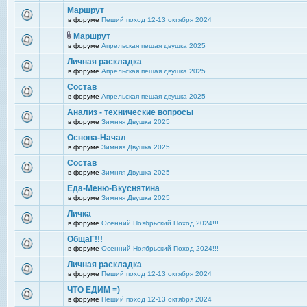
Маршрут
в форуме
Пеший поход 12-13 октября 2024
Маршрут
в форуме
Апрельская пешая двушка 2025
Личная раскладка
в форуме
Апрельская пешая двушка 2025
Состав
в форуме
Апрельская пешая двушка 2025
Анализ - технические вопросы
в форуме
Зимняя Двушка 2025
Основа-Начал
в форуме
Зимняя Двушка 2025
Состав
в форуме
Зимняя Двушка 2025
Еда-Меню-Вкуснятина
в форуме
Зимняя Двушка 2025
Личка
в форуме
Осенний Ноябрьский Поход 2024!!!
ОбщаГ!!!
в форуме
Осенний Ноябрьский Поход 2024!!!
Личная раскладка
в форуме
Пеший поход 12-13 октября 2024
ЧТО ЕДИМ =)
в форуме
Пеший поход 12-13 октября 2024