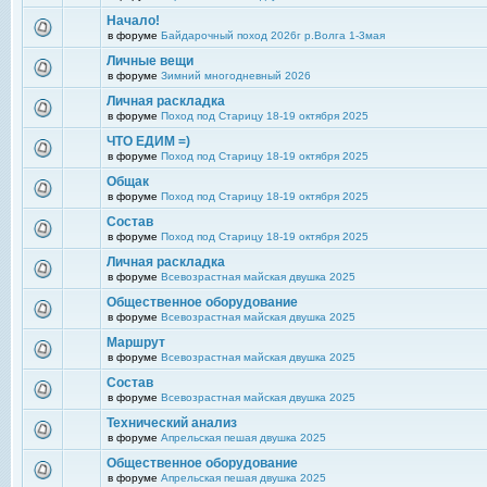
Начало!
в форуме
Байдарочный поход 2026г р.Волга 1-3мая
Личные вещи
в форуме
Зимний многодневный 2026
Личная раскладка
в форуме
Поход под Старицу 18-19 октября 2025
ЧТО ЕДИМ =)
в форуме
Поход под Старицу 18-19 октября 2025
Общак
в форуме
Поход под Старицу 18-19 октября 2025
Состав
в форуме
Поход под Старицу 18-19 октября 2025
Личная раскладка
в форуме
Всевозрастная майская двушка 2025
Общественное оборудование
в форуме
Всевозрастная майская двушка 2025
Маршрут
в форуме
Всевозрастная майская двушка 2025
Состав
в форуме
Всевозрастная майская двушка 2025
Технический анализ
в форуме
Апрельская пешая двушка 2025
Общественное оборудование
в форуме
Апрельская пешая двушка 2025