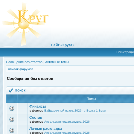
Сайт «Круга»
Регистраци
Сообщения без ответов
|
Активные темы
Список форумов
Сообщения без ответов
Поиск
Темы
Финансы
в форуме
Байдарочный поход 2026г р.Волга 1-3мая
Состав
в форуме
Апрельская пешая двушка 2026
Личная раскладка
в форуме
Апрельская пешая двушка 2026