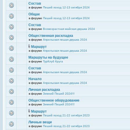
Состав
в форуме
Пеший поход 12-13 октября 2024
Общак
в форуме
Пеший поход 12-13 октября 2024
Состав
в форуме
Всевозрастная майская двушка 2024
Общественная раскладка
в форуме
Апрельская пешая двушка 2024
Маршрут
в форуме
Апрельская пешая двушка 2024
Маршруты на будущее
в форуме
ТурКлуб Круга
Состав
в форуме
Апрельская пешая двушка 2024
Начало
в форуме
Апрельская пешая двушка 2024
Личная раскладка
в форуме
Зимний Пеший 2024!!!
Общественное оборудование
в форуме
Зимний Пеший 2024!!!
Маршрут
в форуме
Пеший поход 21-22 октября 2023
Личные вещи
в форуме
Пеший поход 21-22 октября 2023