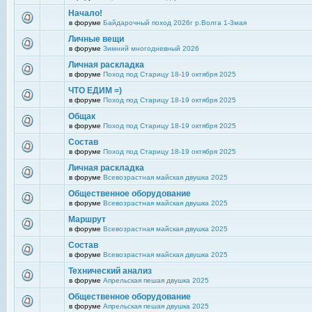
Начало!
в форуме
Байдарочный поход 2026г р.Волга 1-3мая
Личные вещи
в форуме
Зимний многодневный 2026
Личная раскладка
в форуме
Поход под Старицу 18-19 октября 2025
ЧТО ЕДИМ =)
в форуме
Поход под Старицу 18-19 октября 2025
Общак
в форуме
Поход под Старицу 18-19 октября 2025
Состав
в форуме
Поход под Старицу 18-19 октября 2025
Личная раскладка
в форуме
Всевозрастная майская двушка 2025
Общественное оборудование
в форуме
Всевозрастная майская двушка 2025
Маршрут
в форуме
Всевозрастная майская двушка 2025
Состав
в форуме
Всевозрастная майская двушка 2025
Технический анализ
в форуме
Апрельская пешая двушка 2025
Общественное оборудование
в форуме
Апрельская пешая двушка 2025