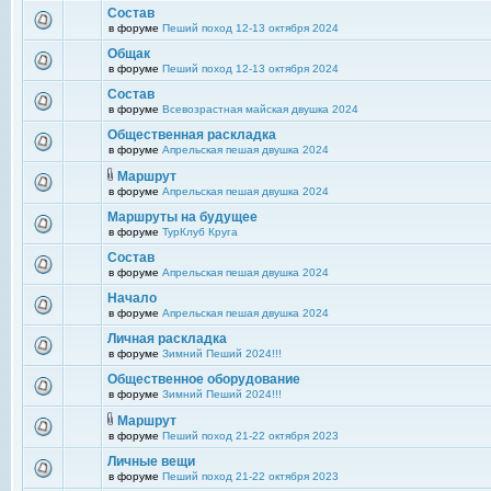
Состав
в форуме
Пеший поход 12-13 октября 2024
Общак
в форуме
Пеший поход 12-13 октября 2024
Состав
в форуме
Всевозрастная майская двушка 2024
Общественная раскладка
в форуме
Апрельская пешая двушка 2024
Маршрут
в форуме
Апрельская пешая двушка 2024
Маршруты на будущее
в форуме
ТурКлуб Круга
Состав
в форуме
Апрельская пешая двушка 2024
Начало
в форуме
Апрельская пешая двушка 2024
Личная раскладка
в форуме
Зимний Пеший 2024!!!
Общественное оборудование
в форуме
Зимний Пеший 2024!!!
Маршрут
в форуме
Пеший поход 21-22 октября 2023
Личные вещи
в форуме
Пеший поход 21-22 октября 2023