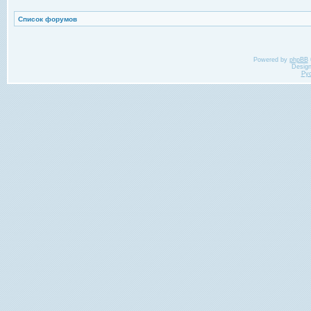
Список форумов
Powered by
phpBB
Desig
Ру