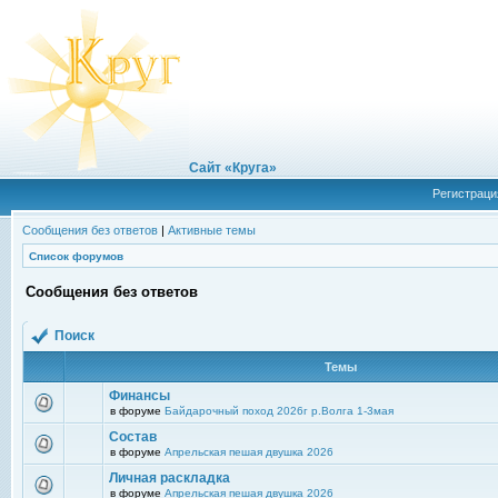
Сайт «Круга»
Регистраци
Сообщения без ответов
|
Активные темы
Список форумов
Сообщения без ответов
Поиск
Темы
Финансы
в форуме
Байдарочный поход 2026г р.Волга 1-3мая
Состав
в форуме
Апрельская пешая двушка 2026
Личная раскладка
в форуме
Апрельская пешая двушка 2026