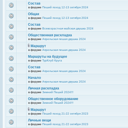
Состав
в форуме
Пеший поход 12-13 октября 2024
Общак
в форуме
Пеший поход 12-13 октября 2024
Состав
в форуме
Всевозрастная майская двушка 2024
Общественная раскладка
в форуме
Апрельская пешая двушка 2024
Маршрут
в форуме
Апрельская пешая двушка 2024
Маршруты на будущее
в форуме
ТурКлуб Круга
Состав
в форуме
Апрельская пешая двушка 2024
Начало
в форуме
Апрельская пешая двушка 2024
Личная раскладка
в форуме
Зимний Пеший 2024!!!
Общественное оборудование
в форуме
Зимний Пеший 2024!!!
Маршрут
в форуме
Пеший поход 21-22 октября 2023
Личные вещи
в форуме
Пеший поход 21-22 октября 2023