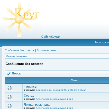
Сайт «Круга»
Регистраци
Сообщения без ответов
|
Активные темы
Список форумов
Сообщения без ответов
Поиск
Темы
Финансы
в форуме
Байдарочный поход 2026г р.Волга 1-3мая
Состав
в форуме
Апрельская пешая двушка 2026
Личная раскладка
в форуме
Апрельская пешая двушка 2026