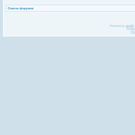
Список форумов
Powered by
phpBB
Desig
Ру