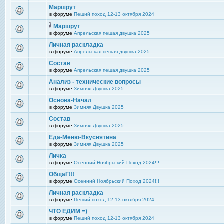
Маршрут
в форуме
Пеший поход 12-13 октября 2024
Маршрут
в форуме
Апрельская пешая двушка 2025
Личная раскладка
в форуме
Апрельская пешая двушка 2025
Состав
в форуме
Апрельская пешая двушка 2025
Анализ - технические вопросы
в форуме
Зимняя Двушка 2025
Основа-Начал
в форуме
Зимняя Двушка 2025
Состав
в форуме
Зимняя Двушка 2025
Еда-Меню-Вкуснятина
в форуме
Зимняя Двушка 2025
Личка
в форуме
Осенний Ноябрьский Поход 2024!!!
ОбщаГ!!!
в форуме
Осенний Ноябрьский Поход 2024!!!
Личная раскладка
в форуме
Пеший поход 12-13 октября 2024
ЧТО ЕДИМ =)
в форуме
Пеший поход 12-13 октября 2024