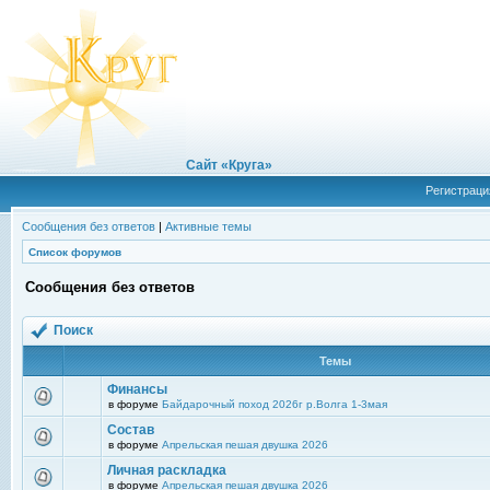
Сайт «Круга»
Регистраци
Сообщения без ответов
|
Активные темы
Список форумов
Сообщения без ответов
Поиск
Темы
Финансы
в форуме
Байдарочный поход 2026г р.Волга 1-3мая
Состав
в форуме
Апрельская пешая двушка 2026
Личная раскладка
в форуме
Апрельская пешая двушка 2026