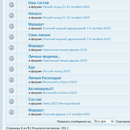
Наш состав
в форуме
Пеший поход 21-22 октября 2023
Начало
в форуме
Пеший поход 21-22 октября 2023
Маршрут
в форуме
Осенний водный двухдневный 7-8 октября 2023
Свое личное
в форуме
Осенний водный двухдневный 7-8 октября 2023
Маршрут
в форуме
Апрельская пешая двушка 2023
Личные вещички...
в форуме
Апрельская пешая двушка 2023
Еда
в форуме
Летний поход 2023
Личная Раскладка!
в форуме
Весенний р.Онега 2023
Катамараны!!!
в форуме
Весенний р.Онега 2023
Состав:
в форуме
Зима 2023 Многодневный
Маршрут
в форуме
Осенняя двушка 1-2 октября 2022
Показать сообщения за:
Сортирова
Страница
1
из
5
[ Результатов поиска: 201 ]