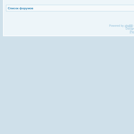
Список форумов
Powered by
phpBB
Desig
Ру