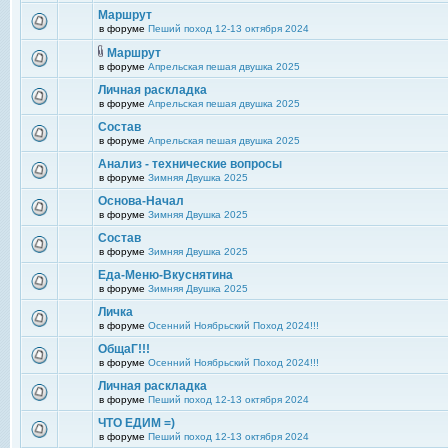
Маршрут
в форуме
Пеший поход 12-13 октября 2024
Маршрут
в форуме
Апрельская пешая двушка 2025
Личная раскладка
в форуме
Апрельская пешая двушка 2025
Состав
в форуме
Апрельская пешая двушка 2025
Анализ - технические вопросы
в форуме
Зимняя Двушка 2025
Основа-Начал
в форуме
Зимняя Двушка 2025
Состав
в форуме
Зимняя Двушка 2025
Еда-Меню-Вкуснятина
в форуме
Зимняя Двушка 2025
Личка
в форуме
Осенний Ноябрьский Поход 2024!!!
ОбщаГ!!!
в форуме
Осенний Ноябрьский Поход 2024!!!
Личная раскладка
в форуме
Пеший поход 12-13 октября 2024
ЧТО ЕДИМ =)
в форуме
Пеший поход 12-13 октября 2024