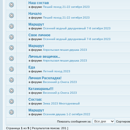
Наш состав
в форуме
Пеший поход 21-22 октября 2023
Начало
в форуме
Пеший поход 21-22 октября 2023
Маршрут
в форуме
Осенний водный двухдневный 7-8 октября 2023
Свое личное
в форуме
Осенний водный двухдневный 7-8 октября 2023
Маршрут
в форуме
Апрельская пешая двушка 2023
Личные вещички...
в форуме
Апрельская пешая двушка 2023
Еда
в форуме
Летний поход 2023
Личная Раскладка!
в форуме
Весенний р.Онега 2023
Катамараны!!!
в форуме
Весенний р.Онега 2023
Состав:
в форуме
Зима 2023 Многодневный
Маршрут
в форуме
Осенняя двушка 1-2 октября 2022
Показать сообщения за:
Сортирова
Страница
1
из
5
[ Результатов поиска: 201 ]