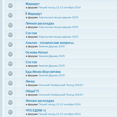
Маршрут
в форуме
Пеший поход 12-13 октября 2024
Маршрут
в форуме
Апрельская пешая двушка 2025
Личная раскладка
в форуме
Апрельская пешая двушка 2025
Состав
в форуме
Апрельская пешая двушка 2025
Анализ - технические вопросы
в форуме
Зимняя Двушка 2025
Основа-Начал
в форуме
Зимняя Двушка 2025
Состав
в форуме
Зимняя Двушка 2025
Еда-Меню-Вкуснятина
в форуме
Зимняя Двушка 2025
Личка
в форуме
Осенний Ноябрьский Поход 2024!!!
ОбщаГ!!!
в форуме
Осенний Ноябрьский Поход 2024!!!
Личная раскладка
в форуме
Пеший поход 12-13 октября 2024
ЧТО ЕДИМ =)
в форуме
Пеший поход 12-13 октября 2024