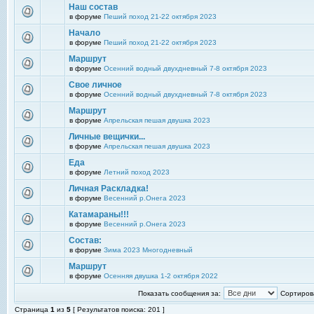
Наш состав
в форуме
Пеший поход 21-22 октября 2023
Начало
в форуме
Пеший поход 21-22 октября 2023
Маршрут
в форуме
Осенний водный двухдневный 7-8 октября 2023
Свое личное
в форуме
Осенний водный двухдневный 7-8 октября 2023
Маршрут
в форуме
Апрельская пешая двушка 2023
Личные вещички...
в форуме
Апрельская пешая двушка 2023
Еда
в форуме
Летний поход 2023
Личная Раскладка!
в форуме
Весенний р.Онега 2023
Катамараны!!!
в форуме
Весенний р.Онега 2023
Состав:
в форуме
Зима 2023 Многодневный
Маршрут
в форуме
Осенняя двушка 1-2 октября 2022
Показать сообщения за:
Сортирова
Страница
1
из
5
[ Результатов поиска: 201 ]