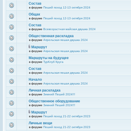
Состав
в форуме
Пеший поход 12-13 октября 2024
Общак
в форуме
Пеший поход 12-13 октября 2024
Состав
в форуме
Всевозрастная майская двушка 2024
Общественная раскладка
в форуме
Апрельская пешая двушка 2024
Маршрут
в форуме
Апрельская пешая двушка 2024
Маршруты на будущее
в форуме
ТурКлуб Круга
Состав
в форуме
Апрельская пешая двушка 2024
Начало
в форуме
Апрельская пешая двушка 2024
Личная раскладка
в форуме
Зимний Пеший 2024!!!
Общественное оборудование
в форуме
Зимний Пеший 2024!!!
Маршрут
в форуме
Пеший поход 21-22 октября 2023
Личные вещи
в форуме
Пеший поход 21-22 октября 2023