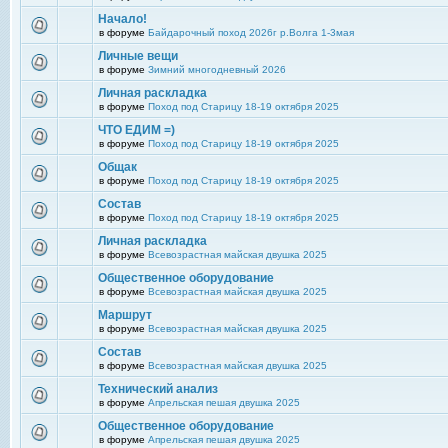
Начало!
в форуме
Байдарочный поход 2026г р.Волга 1-3мая
Личные вещи
в форуме
Зимний многодневный 2026
Личная раскладка
в форуме
Поход под Старицу 18-19 октября 2025
ЧТО ЕДИМ =)
в форуме
Поход под Старицу 18-19 октября 2025
Общак
в форуме
Поход под Старицу 18-19 октября 2025
Состав
в форуме
Поход под Старицу 18-19 октября 2025
Личная раскладка
в форуме
Всевозрастная майская двушка 2025
Общественное оборудование
в форуме
Всевозрастная майская двушка 2025
Маршрут
в форуме
Всевозрастная майская двушка 2025
Состав
в форуме
Всевозрастная майская двушка 2025
Технический анализ
в форуме
Апрельская пешая двушка 2025
Общественное оборудование
в форуме
Апрельская пешая двушка 2025