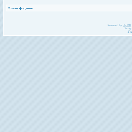
Список форумов
Powered by
phpBB
Desig
Ру