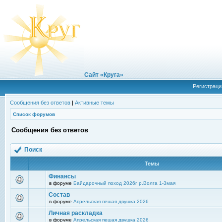
Сайт «Круга»
Регистраци
Сообщения без ответов
|
Активные темы
Список форумов
Сообщения без ответов
Поиск
Темы
Финансы
в форуме
Байдарочный поход 2026г р.Волга 1-3мая
Состав
в форуме
Апрельская пешая двушка 2026
Личная раскладка
в форуме
Апрельская пешая двушка 2026